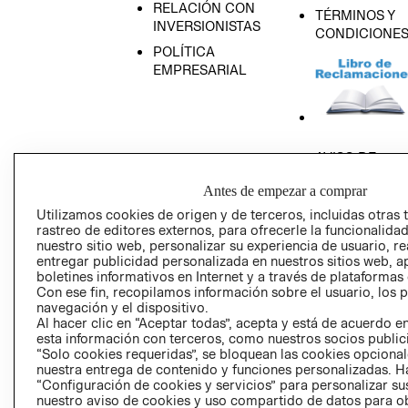
RELACIÓN CON
TÉRMINOS Y
INVERSIONISTAS
CONDICIONE
POLÍTICA
EMPRESARIAL
AVISO DE
PRIVACIDAD
Antes de empezar a comprar
GIFT CARD
Utilizamos cookies de origen y de terceros, incluidas otras 
AVISO DE COO
rastreo de editores externos, para ofrecerle la funcionalid
nuestro sitio web, personalizar su experiencia de usuario, rea
entregar publicidad personalizada en nuestros sitios web, a
boletines informativos en Internet y a través de plataformas
Con ese fin, recopilamos información sobre el usuario, los 
navegación y el dispositivo.
Al hacer clic en “Aceptar todas”, acepta y está de acuerdo
esta información con terceros, como nuestros socios publicit
Perú (S/)
“Solo cookies requeridas”, se bloquean las cookies opcionale
nuestra entrega de contenido y funciones personalizadas. H
“Configuración de cookies y servicios” para personalizar sus
CAMBIAR REGIÓN
nuestro aviso de cookies y uso compartido de datos para 