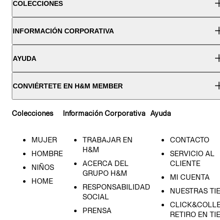
COLECCIONES
INFORMACIÓN CORPORATIVA
AYUDA
CONVIÉRTETE EN H&M MEMBER
Colecciones
Información Corporativa
Ayuda
MUJER
TRABAJAR EN
CONTACTO
H&M
HOMBRE
SERVICIO AL
ACERCA DEL
CLIENTE
NIÑOS
GRUPO H&M
MI CUENTA
HOME
RESPONSABILIDAD
NUESTRAS TI
SOCIAL
CLICK&COLLE
PRENSA
RETIRO EN TI