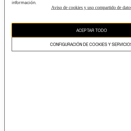
información.
Aviso de cookies y uso compartido de dato
El contenido de esta página web está protegido por copyright y es
propiedad de H&M Hennes & Mauritz AB
ACEPTAR TODO
CONFIGURACIÓN DE COOKIES Y SERVICIO