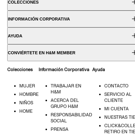
COLECCIONES
INFORMACIÓN CORPORATIVA
AYUDA
CONVIÉRTETE EN H&M MEMBER
Colecciones
Información Corporativa
Ayuda
MUJER
TRABAJAR EN
CONTACTO
H&M
HOMBRE
SERVICIO AL
ACERCA DEL
CLIENTE
NIÑOS
GRUPO H&M
MI CUENTA
HOME
RESPONSABILIDAD
NUESTRAS TI
SOCIAL
CLICK&COLLE
PRENSA
RETIRO EN TI