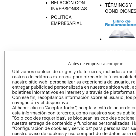
RELACIÓN CON
TÉRMINOS Y
INVERSIONISTAS
CONDICIONE
POLÍTICA
EMPRESARIAL
AVISO DE
PRIVACIDAD
Antes de empezar a comprar
GIFT CARD
Utilizamos cookies de origen y de terceros, incluidas otras 
AVISO DE COO
rastreo de editores externos, para ofrecerle la funcionalid
nuestro sitio web, personalizar su experiencia de usuario, rea
entregar publicidad personalizada en nuestros sitios web, a
boletines informativos en Internet y a través de plataformas
Con ese fin, recopilamos información sobre el usuario, los 
navegación y el dispositivo.
Al hacer clic en “Aceptar todas”, acepta y está de acuerdo
esta información con terceros, como nuestros socios publicit
Perú (S/)
“Solo cookies requeridas”, se bloquean las cookies opcionale
nuestra entrega de contenido y funciones personalizadas. H
“Configuración de cookies y servicios” para personalizar sus
CAMBIAR REGIÓN
nuestro aviso de cookies y uso compartido de datos para 