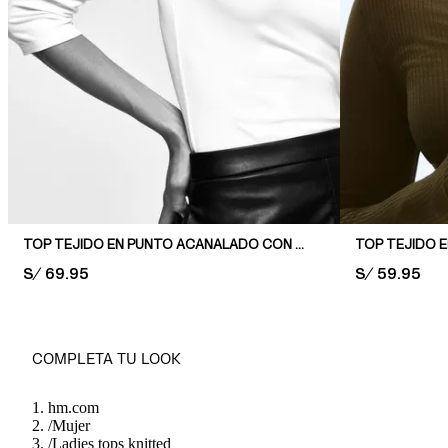
TOP TEJIDO EN PUNTO ACANALADO CON RIBETE DE ENCAJE
TOP TEJIDO 
PRICE:
S/ 69.95
PRICE:
S/ 59.95
COMPLETA TU LOOK
hm.com
/
Mujer
/
Ladies tops knitted