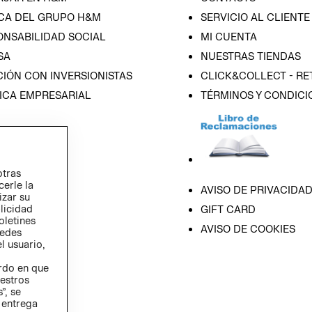
CA DEL GRUPO H&M
SERVICIO AL CLIENTE
ONSABILIDAD SOCIAL
MI CUENTA
SA
NUESTRAS TIENDAS
IÓN CON INVERSIONISTAS
CLICK&COLLECT - RE
ICA EMPRESARIAL
TÉRMINOS Y CONDICI
otras
cerle la
AVISO DE PRIVACIDA
izar su
blicidad
GIFT CARD
oletines
AVISO DE COOKIES
redes
l usuario,
erdo en que
estros
”, se
 entrega