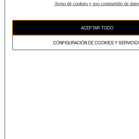
Aviso de cookies y uso compartido de dato
El contenido de esta página web está protegido por copyright y es
propiedad de H&M Hennes & Mauritz AB
ACEPTAR TODO
CONFIGURACIÓN DE COOKIES Y SERVICIO