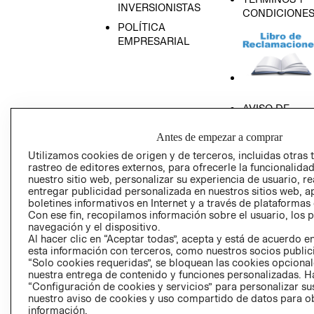
INVERSIONISTAS
CONDICIONE
POLÍTICA
EMPRESARIAL
AVISO DE
PRIVACIDAD
Antes de empezar a comprar
GIFT CARD
Utilizamos cookies de origen y de terceros, incluidas otras 
AVISO DE COO
rastreo de editores externos, para ofrecerle la funcionalid
nuestro sitio web, personalizar su experiencia de usuario, rea
entregar publicidad personalizada en nuestros sitios web, a
boletines informativos en Internet y a través de plataformas
Con ese fin, recopilamos información sobre el usuario, los 
navegación y el dispositivo.
Al hacer clic en “Aceptar todas”, acepta y está de acuerdo
esta información con terceros, como nuestros socios publicit
Perú (S/)
“Solo cookies requeridas”, se bloquean las cookies opcionale
nuestra entrega de contenido y funciones personalizadas. H
CAMBIAR REGIÓN
“Configuración de cookies y servicios” para personalizar sus
nuestro aviso de cookies y uso compartido de datos para 
información.