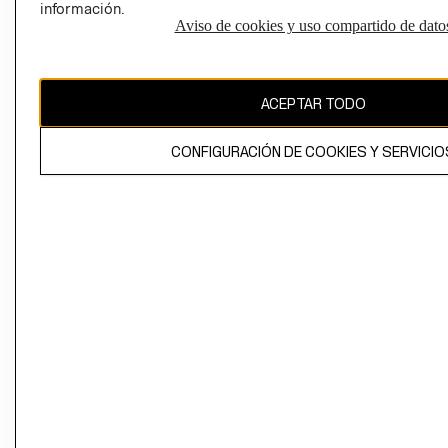
información.
Aviso de cookies y uso compartido de dato
El contenido de esta página web está protegido por copyright y es
propiedad de H&M Hennes & Mauritz AB
ACEPTAR TODO
CONFIGURACIÓN DE COOKIES Y SERVICIO