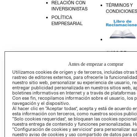
RELACIÓN CON
TÉRMINOS Y
INVERSIONISTAS
CONDICIONE
POLÍTICA
EMPRESARIAL
AVISO DE
PRIVACIDAD
Antes de empezar a comprar
GIFT CARD
Utilizamos cookies de origen y de terceros, incluidas otras 
AVISO DE COO
rastreo de editores externos, para ofrecerle la funcionalid
nuestro sitio web, personalizar su experiencia de usuario, rea
entregar publicidad personalizada en nuestros sitios web, a
boletines informativos en Internet y a través de plataformas
Con ese fin, recopilamos información sobre el usuario, los 
navegación y el dispositivo.
Al hacer clic en “Aceptar todas”, acepta y está de acuerdo
esta información con terceros, como nuestros socios publicit
Perú (S/)
“Solo cookies requeridas”, se bloquean las cookies opcionale
nuestra entrega de contenido y funciones personalizadas. H
“Configuración de cookies y servicios” para personalizar sus
CAMBIAR REGIÓN
nuestro aviso de cookies y uso compartido de datos para 