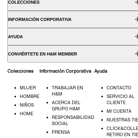
COLECCIONES
INFORMACIÓN CORPORATIVA
AYUDA
CONVIÉRTETE EN H&M MEMBER
Colecciones
Información Corporativa
Ayuda
MUJER
TRABAJAR EN
CONTACTO
H&M
HOMBRE
SERVICIO AL
ACERCA DEL
CLIENTE
NIÑOS
GRUPO H&M
MI CUENTA
HOME
RESPONSABILIDAD
NUESTRAS TI
SOCIAL
CLICK&COLLE
PRENSA
RETIRO EN TI