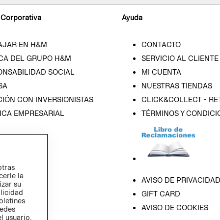
 Corporativa
Ayuda
AJAR EN H&M
CONTACTO
CA DEL GRUPO H&M
SERVICIO AL CLIENTE
ONSABILIDAD SOCIAL
MI CUENTA
SA
NUESTRAS TIENDAS
IÓN CON INVERSIONISTAS
CLICK&COLLECT - RE
ICA EMPRESARIAL
TÉRMINOS Y CONDICI
otras
cerle la
AVISO DE PRIVACIDA
izar su
blicidad
GIFT CARD
oletines
AVISO DE COOKIES
redes
l usuario,