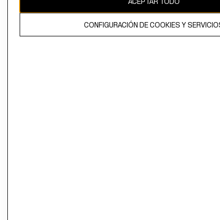
ACEPTAR TODO
CONFIGURACIÓN DE COOKIES Y SERVICIO
El contenido de esta página web está protegido por copyright y es
propiedad de H&M Hennes & Mauritz AB