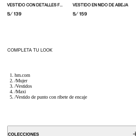
VESTIDO CON DETALLES FRUNCIDOS
VESTIDO EN NIDO DE ABEJA
PRICE:
S/ 139
PRICE:
S/ 159
COMPLETA TU LOOK
hm.com
/
Mujer
/
Vestidos
/
Maxi
/
Vestido de punto con ribete de encaje
COLECCIONES