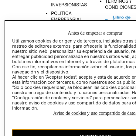
TÉRMINOS Y
INVERSIONISTAS
CONDICIONE
POLÍTICA
EMPRESARIAL
Antes de empezar a comprar
Utilizamos cookies de origen y de terceros, incluidas otras 
rastreo de editores externos, para ofrecerle la funcionalid
AVISO DE
nuestro sitio web, personalizar su experiencia de usuario, rea
PRIVACIDAD
entregar publicidad personalizada en nuestros sitios web, a
boletines informativos en Internet y a través de plataformas
GIFT CARD
Con ese fin, recopilamos información sobre el usuario, los 
AVISO DE COO
navegación y el dispositivo.
Al hacer clic en “Aceptar todas”, acepta y está de acuerdo
esta información con terceros, como nuestros socios publicit
“Solo cookies requeridas”, se bloquean las cookies opcionale
nuestra entrega de contenido y funciones personalizadas. H
“Configuración de cookies y servicios” para personalizar sus
nuestro aviso de cookies y uso compartido de datos para 
información.
Aviso de cookies y uso compartido de dato
Perú (S/)
CAMBIAR REGIÓN