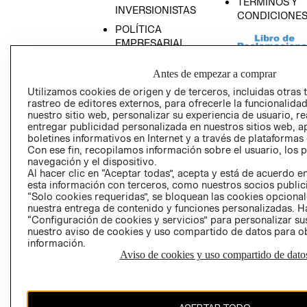
TÉRMINOS Y
INVERSIONISTAS
CONDICIONE
POLÍTICA
EMPRESARIAL
Antes de empezar a comprar
Utilizamos cookies de origen y de terceros, incluidas otras 
rastreo de editores externos, para ofrecerle la funcionalid
AVISO DE
nuestro sitio web, personalizar su experiencia de usuario, rea
PRIVACIDAD
entregar publicidad personalizada en nuestros sitios web, a
boletines informativos en Internet y a través de plataformas
GIFT CARD
Con ese fin, recopilamos información sobre el usuario, los 
AVISO DE COO
navegación y el dispositivo.
Al hacer clic en “Aceptar todas”, acepta y está de acuerdo
esta información con terceros, como nuestros socios publicit
“Solo cookies requeridas”, se bloquean las cookies opcionale
nuestra entrega de contenido y funciones personalizadas. H
“Configuración de cookies y servicios” para personalizar sus
nuestro aviso de cookies y uso compartido de datos para 
información.
Aviso de cookies y uso compartido de dato
Perú (S/)
CAMBIAR REGIÓN