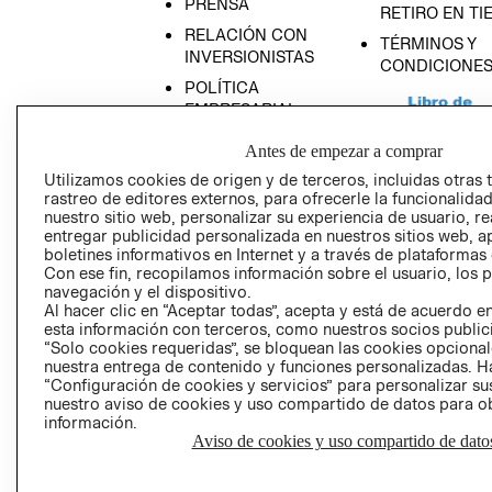
PRENSA
RETIRO EN TI
RELACIÓN CON
TÉRMINOS Y
INVERSIONISTAS
CONDICIONE
POLÍTICA
EMPRESARIAL
Antes de empezar a comprar
Utilizamos cookies de origen y de terceros, incluidas otras 
rastreo de editores externos, para ofrecerle la funcionalid
AVISO DE
nuestro sitio web, personalizar su experiencia de usuario, rea
entregar publicidad personalizada en nuestros sitios web, a
PRIVACIDAD
boletines informativos en Internet y a través de plataformas
GIFT CARD
Con ese fin, recopilamos información sobre el usuario, los 
navegación y el dispositivo.
AVISO DE COO
Al hacer clic en “Aceptar todas”, acepta y está de acuerdo
esta información con terceros, como nuestros socios publicit
“Solo cookies requeridas”, se bloquean las cookies opcionale
nuestra entrega de contenido y funciones personalizadas. H
“Configuración de cookies y servicios” para personalizar sus
nuestro aviso de cookies y uso compartido de datos para 
información.
Aviso de cookies y uso compartido de dato
Perú (S/)
CAMBIAR REGIÓN