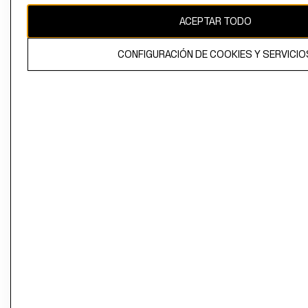
ACEPTAR TODO
CONFIGURACIÓN DE COOKIES Y SERVICIO
El contenido de esta página web está protegido por copyright y es
propiedad de H&M Hennes & Mauritz AB