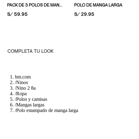
PACK DE 3 POLOS DE MANGA LARGA
POLO DE MANGA LARGA
PRICE:
S/ 59.95
PRICE:
S/ 29.95
COMPLETA TU LOOK
hm.com
/
Ninos
/
Nino 2 8a
/
Ropa
/
Polos y camisas
/
Mangas largas
/
Polo estampado de manga larga