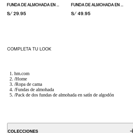
FUNDA DE ALMOHADA EN ALGODÓN
FUNDA DE ALMOHADA EN MUSELINA DE ALGODÓN
PRICE:
S/ 29.95
PRICE:
S/ 49.95
COMPLETA TU LOOK
hm.com
/
Home
/
Ropa de cama
/
Fundas de almohada
/
Pack de dos fundas de almohada en satín de algodón
COLECCIONES