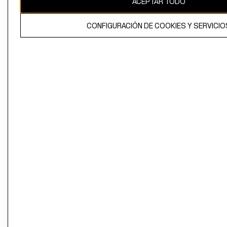
ACEPTAR TODO
CONFIGURACIÓN DE COOKIES Y SERVICIO
El contenido de esta página web está protegido por copyright y es
propiedad de H&M Hennes & Mauritz AB