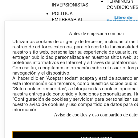
TÉRMINOS Y
INVERSIONISTAS
CONDICIONE
POLÍTICA
EMPRESARIAL
Antes de empezar a comprar
Utilizamos cookies de origen y de terceros, incluidas otras 
rastreo de editores externos, para ofrecerle la funcionalid
AVISO DE
nuestro sitio web, personalizar su experiencia de usuario, rea
PRIVACIDAD
entregar publicidad personalizada en nuestros sitios web, a
boletines informativos en Internet y a través de plataformas
GIFT CARD
Con ese fin, recopilamos información sobre el usuario, los 
AVISO DE COO
navegación y el dispositivo.
Al hacer clic en “Aceptar todas”, acepta y está de acuerdo
esta información con terceros, como nuestros socios publicit
“Solo cookies requeridas”, se bloquean las cookies opcionale
nuestra entrega de contenido y funciones personalizadas. H
“Configuración de cookies y servicios” para personalizar sus
nuestro aviso de cookies y uso compartido de datos para 
información.
Aviso de cookies y uso compartido de dato
Perú (S/)
CAMBIAR REGIÓN