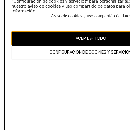
“Configuración de cookies y servicios” para personalizar sus
CAMBIAR REGIÓN
nuestro aviso de cookies y uso compartido de datos para 
información.
Aviso de cookies y uso compartido de dato
El contenido de esta página web está protegido por copyright y es
propiedad de H&M Hennes & Mauritz AB
ACEPTAR TODO
CONFIGURACIÓN DE COOKIES Y SERVICIO