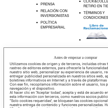
CLICK&COLLE
PRENSA
RETIRO EN TI
RELACIÓN CON
TÉRMINOS Y
INVERSIONISTAS
CONDICIONE
POLÍTICA
EMPRESARIAL
AVISO DE
PRIVACIDAD
Antes de empezar a comprar
GIFT CARD
Utilizamos cookies de origen y de terceros, incluidas otras 
rastreo de editores externos, para ofrecerle la funcionalid
AVISO DE COO
nuestro sitio web, personalizar su experiencia de usuario, rea
entregar publicidad personalizada en nuestros sitios web, a
boletines informativos en Internet y a través de plataformas
Con ese fin, recopilamos información sobre el usuario, los 
navegación y el dispositivo.
Al hacer clic en “Aceptar todas”, acepta y está de acuerdo
esta información con terceros, como nuestros socios publicit
“Solo cookies requeridas”, se bloquean las cookies opcionale
Perú (S/)
nuestra entrega de contenido y funciones personalizadas. H