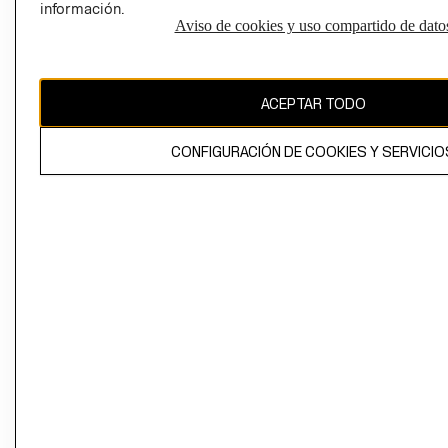
información.
Aviso de cookies y uso compartido de dato
El contenido de esta página web está protegido por copyright y es
propiedad de H&M Hennes & Mauritz AB
ACEPTAR TODO
CONFIGURACIÓN DE COOKIES Y SERVICIO