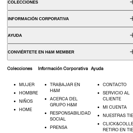
COLECCIONES
INFORMACIÓN CORPORATIVA
AYUDA
CONVIÉRTETE EN H&M MEMBER
Colecciones
Información Corporativa
Ayuda
MUJER
TRABAJAR EN
CONTACTO
H&M
HOMBRE
SERVICIO AL
ACERCA DEL
CLIENTE
NIÑOS
GRUPO H&M
MI CUENTA
HOME
RESPONSABILIDAD
NUESTRAS TI
SOCIAL
CLICK&COLLE
PRENSA
RETIRO EN TI