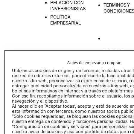
RELACIÓN CON
TÉRMINOS Y
INVERSIONISTAS
CONDICIONE
POLÍTICA
EMPRESARIAL
AVISO DE
PRIVACIDAD
Antes de empezar a comprar
GIFT CARD
Utilizamos cookies de origen y de terceros, incluidas otras 
AVISO DE COO
rastreo de editores externos, para ofrecerle la funcionalid
nuestro sitio web, personalizar su experiencia de usuario, rea
entregar publicidad personalizada en nuestros sitios web, a
boletines informativos en Internet y a través de plataformas
Con ese fin, recopilamos información sobre el usuario, los 
navegación y el dispositivo.
Al hacer clic en “Aceptar todas”, acepta y está de acuerdo
esta información con terceros, como nuestros socios publicit
Perú (S/)
“Solo cookies requeridas”, se bloquean las cookies opcionale
nuestra entrega de contenido y funciones personalizadas. H
“Configuración de cookies y servicios” para personalizar sus
CAMBIAR REGIÓN
nuestro aviso de cookies y uso compartido de datos para 