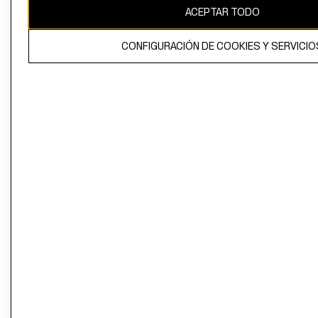
ACEPTAR TODO
CONFIGURACIÓN DE COOKIES Y SERVICIO
El contenido de esta página web está protegido por copyright y es
propiedad de H&M Hennes & Mauritz AB