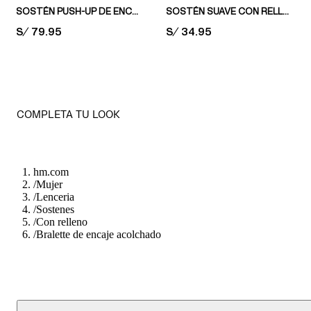
SOSTÉN PUSH-UP DE ENCAJE
SOSTÉN SUAVE CON RELLENO SEAMLESS
PRICE:
S/ 79.95
PRICE:
S/ 34.95
COMPLETA TU LOOK
hm.com
/
Mujer
/
Lenceria
/
Sostenes
/
Con relleno
/
Bralette de encaje acolchado