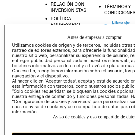
RELACIÓN CON
TÉRMINOS Y
INVERSIONISTAS
CONDICIONE
POLÍTICA
EMPRESARIAL
Antes de empezar a comprar
Utilizamos cookies de origen y de terceros, incluidas otras 
rastreo de editores externos, para ofrecerle la funcionalid
AVISO DE
nuestro sitio web, personalizar su experiencia de usuario, rea
PRIVACIDAD
entregar publicidad personalizada en nuestros sitios web, a
boletines informativos en Internet y a través de plataformas
GIFT CARD
Con ese fin, recopilamos información sobre el usuario, los 
navegación y el dispositivo.
AVISO DE COO
Al hacer clic en “Aceptar todas”, acepta y está de acuerdo
esta información con terceros, como nuestros socios publicit
“Solo cookies requeridas”, se bloquean las cookies opcionale
nuestra entrega de contenido y funciones personalizadas. H
“Configuración de cookies y servicios” para personalizar sus
nuestro aviso de cookies y uso compartido de datos para 
información.
Aviso de cookies y uso compartido de dato
Perú (S/)
CAMBIAR REGIÓN