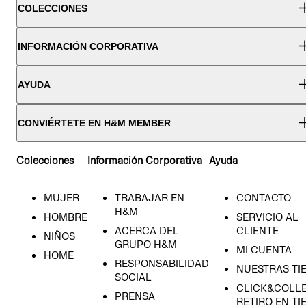
COLECCIONES
INFORMACIÓN CORPORATIVA
AYUDA
CONVIÉRTETE EN H&M MEMBER
Colecciones
Información Corporativa
Ayuda
MUJER
TRABAJAR EN
CONTACTO
H&M
HOMBRE
SERVICIO AL
ACERCA DEL
CLIENTE
NIÑOS
GRUPO H&M
MI CUENTA
HOME
RESPONSABILIDAD
NUESTRAS TI
SOCIAL
CLICK&COLLE
PRENSA
RETIRO EN TI