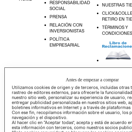
RESPONSABILIDAD
NUESTRAS TI
SOCIAL
CLICK&COLLE
PRENSA
RETIRO EN TI
RELACIÓN CON
TÉRMINOS Y
INVERSIONISTAS
CONDICIONE
POLÍTICA
EMPRESARIAL
AVISO DE
PRIVACIDAD
Antes de empezar a comprar
Utilizamos cookies de origen y de terceros, incluidas otras 
GIFT CARD
rastreo de editores externos, para ofrecerle la funcionalid
AVISO DE COO
nuestro sitio web, personalizar su experiencia de usuario, rea
entregar publicidad personalizada en nuestros sitios web, a
boletines informativos en Internet y a través de plataformas
Con ese fin, recopilamos información sobre el usuario, los 
navegación y el dispositivo.
Al hacer clic en “Aceptar todas”, acepta y está de acuerdo
esta información con terceros, como nuestros socios publicit