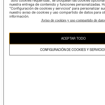
“Solo cookies requeridas”, se bloquean las cookies opcionale
Perú (S/)
nuestra entrega de contenido y funciones personalizadas. H
“Configuración de cookies y servicios” para personalizar sus
CAMBIAR REGIÓN
nuestro aviso de cookies y uso compartido de datos para 
información.
Aviso de cookies y uso compartido de dato
El contenido de esta página web está protegido por copyright y es
propiedad de H&M Hennes & Mauritz AB
ACEPTAR TODO
CONFIGURACIÓN DE COOKIES Y SERVICIO