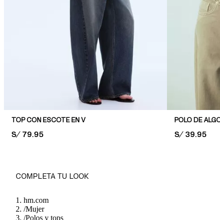
TOP CON ESCOTE EN V
POLO DE ALG
PRICE:
S/ 79.95
PRICE:
S/ 39.95
COMPLETA TU LOOK
hm.com
/
Mujer
/
Polos y tops