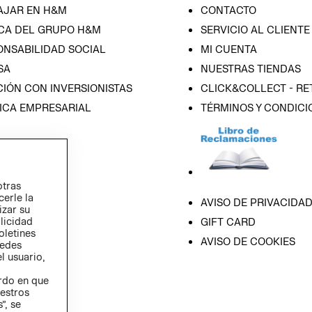
AJAR EN H&M
CONTACTO
CA DEL GRUPO H&M
SERVICIO AL CLIENTE
ONSABILIDAD SOCIAL
MI CUENTA
SA
NUESTRAS TIENDAS
IÓN CON INVERSIONISTAS
CLICK&COLLECT - RE
ICA EMPRESARIAL
TÉRMINOS Y CONDICI
otras
cerle la
AVISO DE PRIVACIDA
izar su
blicidad
GIFT CARD
oletines
AVISO DE COOKIES
redes
l usuario,
erdo en que
estros
”, se