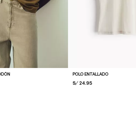
ODÓN
POLO ENTALLADO
PRICE:
S/ 24.95