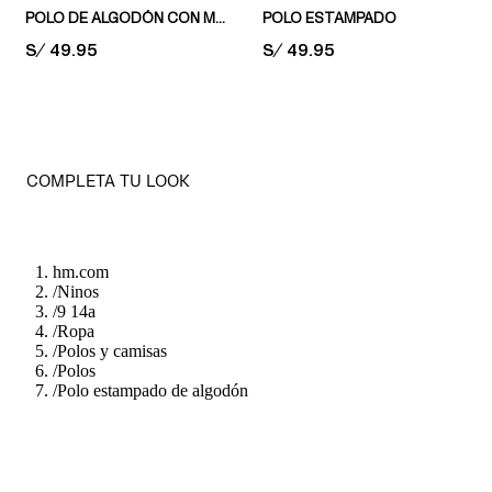
POLO DE ALGODÓN CON MOTIVO ESTAMPADO
POLO ESTAMPADO
PRICE:
S/ 49.95
PRICE:
S/ 49.95
COMPLETA TU LOOK
hm.com
/
Ninos
/
9 14a
/
Ropa
/
Polos y camisas
/
Polos
/
Polo estampado de algodón