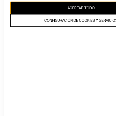
ACEPTAR TODO
CONFIGURACIÓN DE COOKIES Y SERVICIO
El contenido de esta página web está protegido por copyright y es
propiedad de H&M Hennes & Mauritz AB