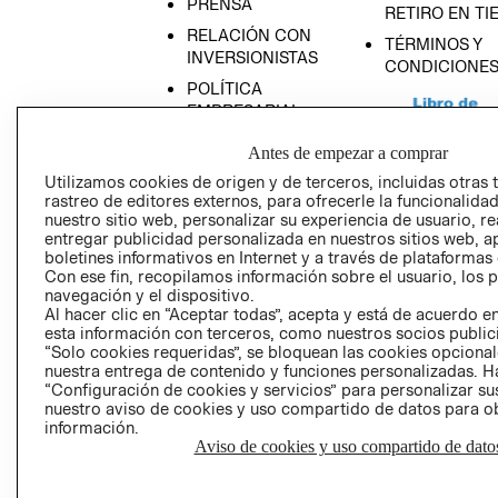
PRENSA
RETIRO EN TI
RELACIÓN CON
TÉRMINOS Y
INVERSIONISTAS
CONDICIONE
POLÍTICA
EMPRESARIAL
Antes de empezar a comprar
Utilizamos cookies de origen y de terceros, incluidas otras 
rastreo de editores externos, para ofrecerle la funcionalid
AVISO DE
nuestro sitio web, personalizar su experiencia de usuario, rea
entregar publicidad personalizada en nuestros sitios web, a
PRIVACIDAD
boletines informativos en Internet y a través de plataformas
GIFT CARD
Con ese fin, recopilamos información sobre el usuario, los 
navegación y el dispositivo.
AVISO DE COO
Al hacer clic en “Aceptar todas”, acepta y está de acuerdo
esta información con terceros, como nuestros socios publicit
“Solo cookies requeridas”, se bloquean las cookies opcionale
nuestra entrega de contenido y funciones personalizadas. H
“Configuración de cookies y servicios” para personalizar sus
nuestro aviso de cookies y uso compartido de datos para 
información.
Aviso de cookies y uso compartido de dato
Perú (S/)
CAMBIAR REGIÓN