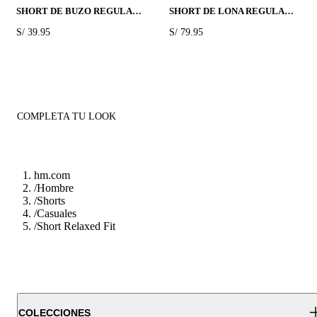
SHORT DE BUZO REGULAR FIT
SHORT DE LONA REGULAR FIT
PRICE:
S/ 39.95
PRICE:
S/ 79.95
COMPLETA TU LOOK
hm.com
/
Hombre
/
Shorts
/
Casuales
/
Short Relaxed Fit
COLECCIONES