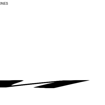
ONES
D