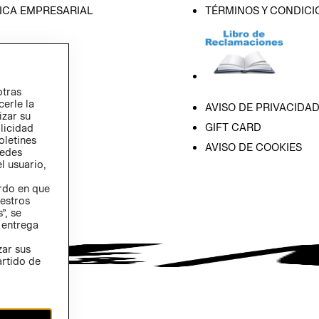
ICA EMPRESARIAL
TÉRMINOS Y CONDICI
otras
cerle la
AVISO DE PRIVACIDA
izar su
GIFT CARD
blicidad
oletines
AVISO DE COOKIES
redes
l usuario,
erdo en que
estros
”, se
 entrega
zar sus
artido de