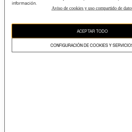
información.
Aviso de cookies y uso compartido de dato
El contenido de esta página web está protegido por copyright y es
propiedad de H&M Hennes & Mauritz AB
ACEPTAR TODO
CONFIGURACIÓN DE COOKIES Y SERVICIO