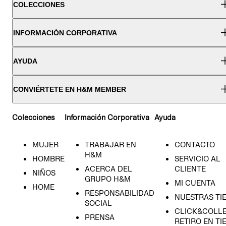
COLECCIONES
INFORMACIÓN CORPORATIVA
AYUDA
CONVIÉRTETE EN H&M MEMBER
Colecciones
Información Corporativa
Ayuda
MUJER
TRABAJAR EN
CONTACTO
H&M
HOMBRE
SERVICIO AL
ACERCA DEL
CLIENTE
NIÑOS
GRUPO H&M
MI CUENTA
HOME
RESPONSABILIDAD
NUESTRAS TI
SOCIAL
CLICK&COLLE
PRENSA
RETIRO EN TI