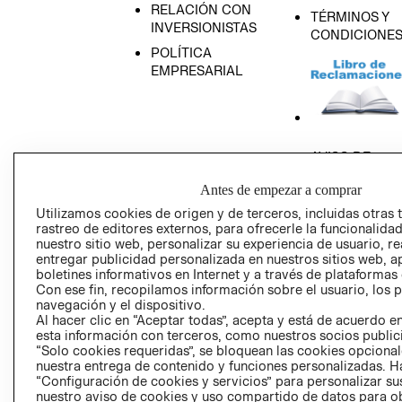
RELACIÓN CON
TÉRMINOS Y
INVERSIONISTAS
CONDICIONE
POLÍTICA
EMPRESARIAL
AVISO DE
PRIVACIDAD
Antes de empezar a comprar
GIFT CARD
Utilizamos cookies de origen y de terceros, incluidas otras 
AVISO DE COO
rastreo de editores externos, para ofrecerle la funcionalid
nuestro sitio web, personalizar su experiencia de usuario, rea
entregar publicidad personalizada en nuestros sitios web, a
boletines informativos en Internet y a través de plataformas
Con ese fin, recopilamos información sobre el usuario, los 
navegación y el dispositivo.
Al hacer clic en “Aceptar todas”, acepta y está de acuerdo
esta información con terceros, como nuestros socios publicit
Perú (S/)
“Solo cookies requeridas”, se bloquean las cookies opcionale
nuestra entrega de contenido y funciones personalizadas. H
“Configuración de cookies y servicios” para personalizar sus
CAMBIAR REGIÓN
nuestro aviso de cookies y uso compartido de datos para 