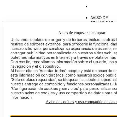
AVISO DE
PRIVACIDAD
GIFT CARD
Antes de empezar a comprar
AVISO DE COO
Utilizamos cookies de origen y de terceros, incluidas otras 
rastreo de editores externos, para ofrecerle la funcionalid
nuestro sitio web, personalizar su experiencia de usuario, rea
entregar publicidad personalizada en nuestros sitios web, a
boletines informativos en Internet y a través de plataformas
Con ese fin, recopilamos información sobre el usuario, los 
navegación y el dispositivo.
Al hacer clic en “Aceptar todas”, acepta y está de acuerdo
Perú (S/)
esta información con terceros, como nuestros socios publicit
“Solo cookies requeridas”, se bloquean las cookies opcionale
CAMBIAR REGIÓN
nuestra entrega de contenido y funciones personalizadas. H
“Configuración de cookies y servicios” para personalizar sus
nuestro aviso de cookies y uso compartido de datos para 
información.
Aviso de cookies y uso compartido de dato
El contenido de esta página web está protegido por copyright y es
propiedad de H&M Hennes & Mauritz AB