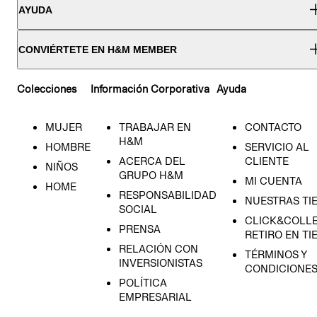
AYUDA
CONVIÉRTETE EN H&M MEMBER
Colecciones
Información Corporativa
Ayuda
MUJER
TRABAJAR EN
CONTACTO
H&M
HOMBRE
SERVICIO AL
ACERCA DEL
CLIENTE
NIÑOS
GRUPO H&M
MI CUENTA
HOME
RESPONSABILIDAD
NUESTRAS TI
SOCIAL
CLICK&COLLE
PRENSA
RETIRO EN TI
RELACIÓN CON
TÉRMINOS Y
INVERSIONISTAS
CONDICIONE
POLÍTICA
EMPRESARIAL