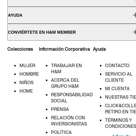
AYUDA
CONVIÉRTETE EN H&M MEMBER
Colecciones
Información Corporativa
Ayuda
MUJER
TRABAJAR EN
CONTACTO
H&M
HOMBRE
SERVICIO AL
ACERCA DEL
CLIENTE
NIÑOS
GRUPO H&M
MI CUENTA
HOME
RESPONSABILIDAD
NUESTRAS TI
SOCIAL
CLICK&COLLE
PRENSA
RETIRO EN TI
RELACIÓN CON
TÉRMINOS Y
INVERSIONISTAS
CONDICIONE
POLÍTICA