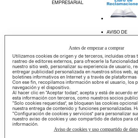
EMPRESARIAL
AVISO DE
PRIVACIDAD
GIFT CARD
Antes de empezar a comprar
AVISO DE COO
Utilizamos cookies de origen y de terceros, incluidas otras 
rastreo de editores externos, para ofrecerle la funcionalid
nuestro sitio web, personalizar su experiencia de usuario, rea
entregar publicidad personalizada en nuestros sitios web, a
boletines informativos en Internet y a través de plataformas
Con ese fin, recopilamos información sobre el usuario, los 
navegación y el dispositivo.
Al hacer clic en “Aceptar todas”, acepta y está de acuerdo
esta información con terceros, como nuestros socios publicit
Perú (S/)
“Solo cookies requeridas”, se bloquean las cookies opcionale
nuestra entrega de contenido y funciones personalizadas. H
CAMBIAR REGIÓN
“Configuración de cookies y servicios” para personalizar sus
nuestro aviso de cookies y uso compartido de datos para 
información.
Aviso de cookies y uso compartido de dato
El contenido de esta página web está protegido por copyright y es