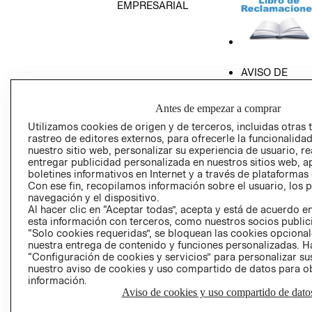
EMPRESARIAL
AVISO DE
PRIVACIDAD
GIFT CARD
Antes de empezar a comprar
AVISO DE COO
Utilizamos cookies de origen y de terceros, incluidas otras 
rastreo de editores externos, para ofrecerle la funcionalid
nuestro sitio web, personalizar su experiencia de usuario, rea
entregar publicidad personalizada en nuestros sitios web, a
boletines informativos en Internet y a través de plataformas
Con ese fin, recopilamos información sobre el usuario, los 
navegación y el dispositivo.
Al hacer clic en “Aceptar todas”, acepta y está de acuerdo
esta información con terceros, como nuestros socios publicit
Perú (S/)
“Solo cookies requeridas”, se bloquean las cookies opcionale
nuestra entrega de contenido y funciones personalizadas. H
CAMBIAR REGIÓN
“Configuración de cookies y servicios” para personalizar sus
nuestro aviso de cookies y uso compartido de datos para 
información.
Aviso de cookies y uso compartido de dato
El contenido de esta página web está protegido por copyright y es