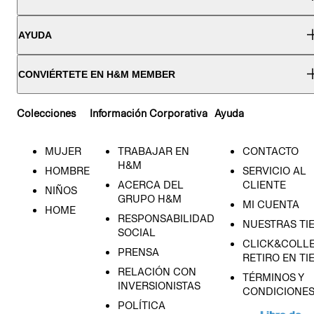
AYUDA
CONVIÉRTETE EN H&M MEMBER
Colecciones
Información Corporativa
Ayuda
MUJER
TRABAJAR EN
CONTACTO
H&M
HOMBRE
SERVICIO AL
ACERCA DEL
CLIENTE
NIÑOS
GRUPO H&M
MI CUENTA
HOME
RESPONSABILIDAD
NUESTRAS TI
SOCIAL
CLICK&COLLE
PRENSA
RETIRO EN TI
RELACIÓN CON
TÉRMINOS Y
INVERSIONISTAS
CONDICIONE
POLÍTICA