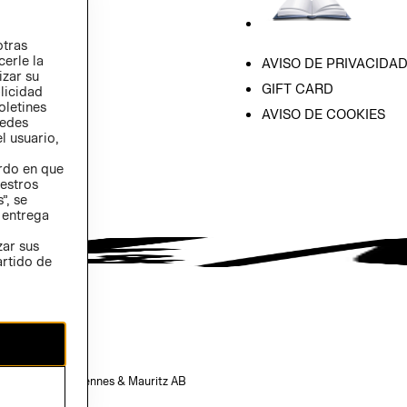
otras
cerle la
AVISO DE PRIVACIDA
izar su
GIFT CARD
blicidad
oletines
AVISO DE COOKIES
redes
l usuario,
erdo en que
estros
”, se
 entrega
zar sus
artido de
opiedad de H&M Hennes & Mauritz AB