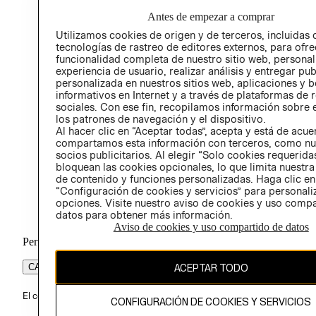
Antes de empezar a comprar
Utilizamos cookies de origen y de terceros, incluidas 
tecnologías de rastreo de editores externos, para ofre
funcionalidad completa de nuestro sitio web, personal
experiencia de usuario, realizar análisis y entregar pu
personalizada en nuestros sitios web, aplicaciones y b
informativos en Internet y a través de plataformas de 
sociales. Con ese fin, recopilamos información sobre e
los patrones de navegación y el dispositivo.
Al hacer clic en “Aceptar todas”, acepta y está de acu
compartamos esta información con terceros, como nu
socios publicitarios. Al elegir “Solo cookies requeridas
bloquean las cookies opcionales, lo que limita nuestra
de contenido y funciones personalizadas. Haga clic en
“Configuración de cookies y servicios” para personali
opciones. Visite nuestro aviso de cookies y uso comp
datos para obtener más información.
Aviso de cookies y uso compartido de datos
Perú (S/)
ACEPTAR TODO
CAMBIAR REGIÓN
El contenido de esta página web está protegido por copyright y es pr
CONFIGURACIÓN DE COOKIES Y SERVICIOS