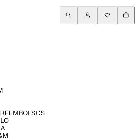
M
 REEMBOLSOS
ALO
LA
&M