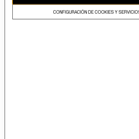
El contenido de esta página web está protegido por copyright y es
CONFIGURACIÓN DE COOKIES Y SERVICIO
propiedad de H&M Hennes & Mauritz AB