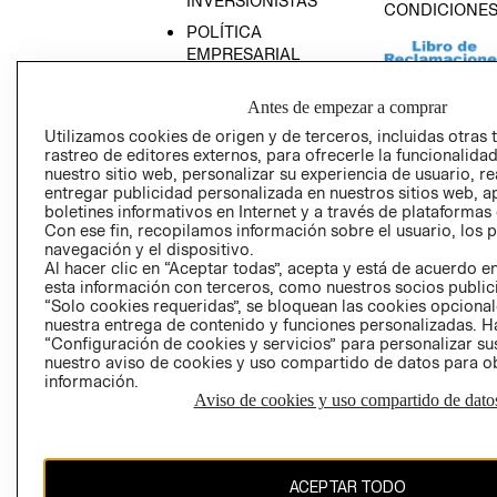
INVERSIONISTAS
CONDICIONE
POLÍTICA
EMPRESARIAL
Antes de empezar a comprar
Utilizamos cookies de origen y de terceros, incluidas otras 
rastreo de editores externos, para ofrecerle la funcionalid
AVISO DE
nuestro sitio web, personalizar su experiencia de usuario, rea
PRIVACIDAD
entregar publicidad personalizada en nuestros sitios web, a
boletines informativos en Internet y a través de plataformas
GIFT CARD
Con ese fin, recopilamos información sobre el usuario, los 
AVISO DE COO
navegación y el dispositivo.
Al hacer clic en “Aceptar todas”, acepta y está de acuerdo
esta información con terceros, como nuestros socios publicit
“Solo cookies requeridas”, se bloquean las cookies opcionale
nuestra entrega de contenido y funciones personalizadas. H
“Configuración de cookies y servicios” para personalizar sus
nuestro aviso de cookies y uso compartido de datos para 
información.
Perú (S/)
Aviso de cookies y uso compartido de dato
CAMBIAR REGIÓN
ACEPTAR TODO