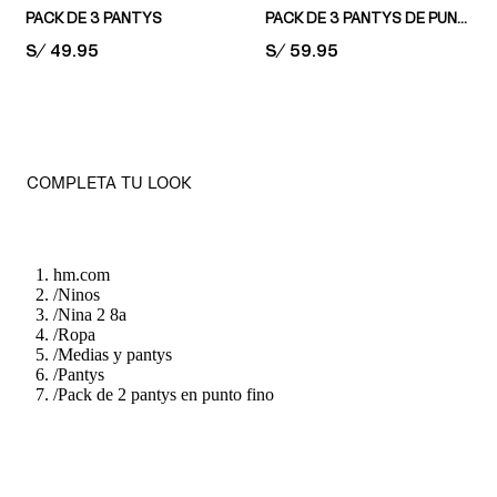
PACK DE 3 PANTYS
PACK DE 3 PANTYS DE PUNTO FINO
PRICE:
S/ 49.95
PRICE:
S/ 59.95
COMPLETA TU LOOK
hm.com
/
Ninos
/
Nina 2 8a
/
Ropa
/
Medias y pantys
/
Pantys
/
Pack de 2 pantys en punto fino