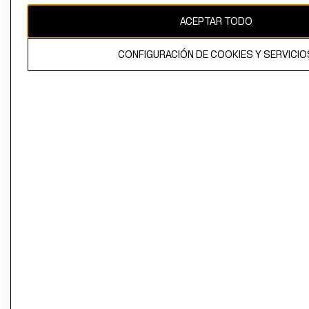
ACEPTAR TODO
CONFIGURACIÓN DE COOKIES Y SERVICIO
El contenido de esta página web está protegido por copyright y es
propiedad de H&M Hennes & Mauritz AB