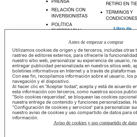
PRENSA
RETIRO EN TI
RELACIÓN CON
TÉRMINOS Y
INVERSIONISTAS
CONDICIONE
POLÍTICA
EMPRESARIAL
Antes de empezar a comprar
Utilizamos cookies de origen y de terceros, incluidas otras 
rastreo de editores externos, para ofrecerle la funcionalid
AVISO DE
nuestro sitio web, personalizar su experiencia de usuario, rea
entregar publicidad personalizada en nuestros sitios web, a
PRIVACIDAD
boletines informativos en Internet y a través de plataformas
GIFT CARD
Con ese fin, recopilamos información sobre el usuario, los 
navegación y el dispositivo.
AVISO DE COO
Al hacer clic en “Aceptar todas”, acepta y está de acuerdo
esta información con terceros, como nuestros socios publicit
“Solo cookies requeridas”, se bloquean las cookies opcionale
nuestra entrega de contenido y funciones personalizadas. H
“Configuración de cookies y servicios” para personalizar sus
nuestro aviso de cookies y uso compartido de datos para 
información.
Aviso de cookies y uso compartido de dato
Perú (S/)
CAMBIAR REGIÓN