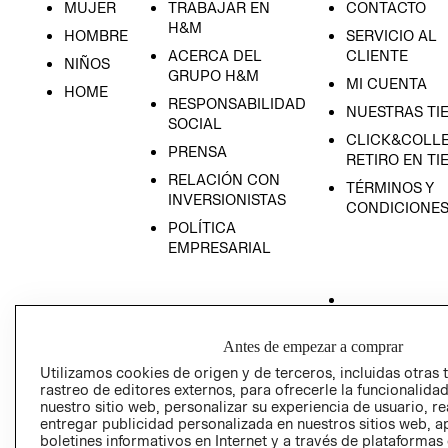
MUJER
TRABAJAR EN
CONTACTO
H&M
HOMBRE
SERVICIO AL
ACERCA DEL
CLIENTE
NIÑOS
GRUPO H&M
MI CUENTA
HOME
RESPONSABILIDAD
NUESTRAS TI
SOCIAL
CLICK&COLLE
PRENSA
RETIRO EN TI
RELACIÓN CON
TÉRMINOS Y
INVERSIONISTAS
CONDICIONE
POLÍTICA
EMPRESARIAL
AVISO DE
Antes de empezar a comprar
PRIVACIDAD
Utilizamos cookies de origen y de terceros, incluidas otras 
rastreo de editores externos, para ofrecerle la funcionalid
GIFT CARD
nuestro sitio web, personalizar su experiencia de usuario, rea
AVISO DE COO
entregar publicidad personalizada en nuestros sitios web, a
boletines informativos en Internet y a través de plataformas