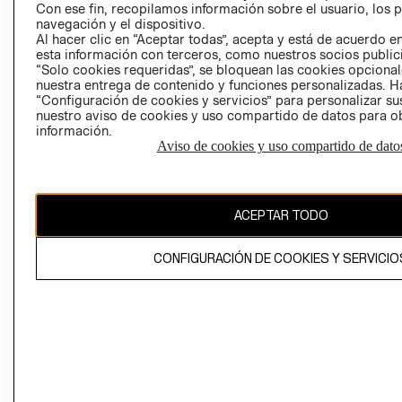
Con ese fin, recopilamos información sobre el usuario, los 
navegación y el dispositivo.
Al hacer clic en “Aceptar todas”, acepta y está de acuerdo
esta información con terceros, como nuestros socios publicit
“Solo cookies requeridas”, se bloquean las cookies opcionale
nuestra entrega de contenido y funciones personalizadas. H
Perú (S/)
“Configuración de cookies y servicios” para personalizar sus
nuestro aviso de cookies y uso compartido de datos para 
información.
CAMBIAR REGIÓN
Aviso de cookies y uso compartido de dato
El contenido de esta página web está protegido por copyright y es
ACEPTAR TODO
propiedad de H&M Hennes & Mauritz AB
CONFIGURACIÓN DE COOKIES Y SERVICIO