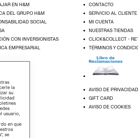
AJAR EN H&M
CONTACTO
CA DEL GRUPO H&M
SERVICIO AL CLIENTE
ONSABILIDAD SOCIAL
MI CUENTA
SA
NUESTRAS TIENDAS
IÓN CON INVERSIONISTAS
CLICK&COLLECT - RE
ICA EMPRESARIAL
TÉRMINOS Y CONDICI
otras
cerle la
AVISO DE PRIVACIDA
izar su
blicidad
GIFT CARD
oletines
AVISO DE COOKIES
redes
l usuario,
erdo en que
estros
”, se