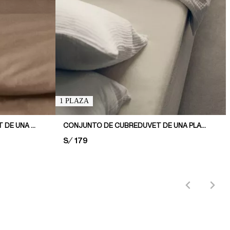
1 PLAZA
CONJUNTO DE FUNDA DE DUVET DE UNA PLAZA DE ALGODÓN
CONJUNTO DE CUBREDUVET DE UNA PLAZA EN MUSELINA
PRICE:
S/ 179