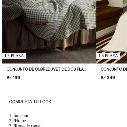
1.5 PLAZA
1.5 PLAZA
CONJUNTO DE CUBREDUVET DE DOS PLAZAS CON ESTAMPADO
PRICE:
S/ 169
PRICE:
S/ 249
COMPLETA TU LOOK
hm.com
/
Home
/
Ropa de cama