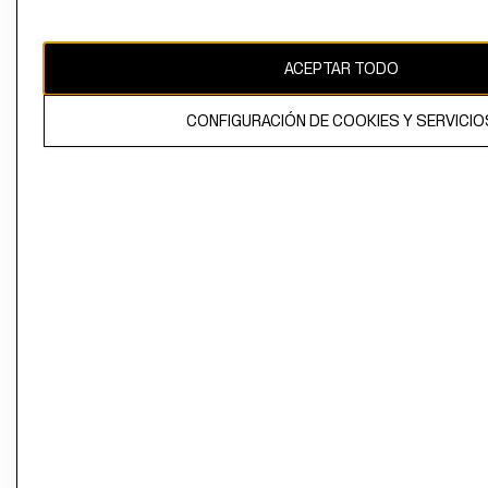
Perú (S/)
CAMBIAR REGIÓN
ACEPTAR TODO
CONFIGURACIÓN DE COOKIES Y SERVICIO
El contenido de esta página web está protegido por copyright y es
propiedad de H&M Hennes & Mauritz AB