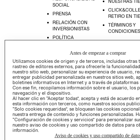
NUESTRAS TI
SOCIAL
CLICK&COLLE
PRENSA
RETIRO EN TI
RELACIÓN CON
TÉRMINOS Y
INVERSIONISTAS
CONDICIONE
POLÍTICA
EMPRESARIAL
Antes de empezar a comprar
Utilizamos cookies de origen y de terceros, incluidas otras 
rastreo de editores externos, para ofrecerle la funcionalid
nuestro sitio web, personalizar su experiencia de usuario, rea
AVISO DE
entregar publicidad personalizada en nuestros sitios web, a
PRIVACIDAD
boletines informativos en Internet y a través de plataformas
Con ese fin, recopilamos información sobre el usuario, los 
GIFT CARD
navegación y el dispositivo.
AVISO DE COO
Al hacer clic en “Aceptar todas”, acepta y está de acuerdo
esta información con terceros, como nuestros socios publicit
“Solo cookies requeridas”, se bloquean las cookies opcionale
nuestra entrega de contenido y funciones personalizadas. H
“Configuración de cookies y servicios” para personalizar sus
nuestro aviso de cookies y uso compartido de datos para 
información.
Aviso de cookies y uso compartido de dato