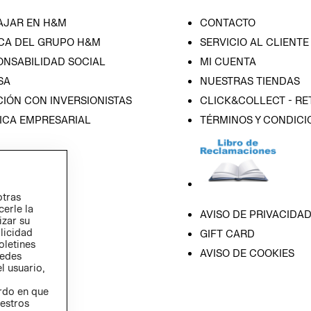
AJAR EN H&M
CONTACTO
CA DEL GRUPO H&M
SERVICIO AL CLIENTE
ONSABILIDAD SOCIAL
MI CUENTA
SA
NUESTRAS TIENDAS
IÓN CON INVERSIONISTAS
CLICK&COLLECT - RE
ICA EMPRESARIAL
TÉRMINOS Y CONDICI
otras
cerle la
AVISO DE PRIVACIDA
izar su
blicidad
GIFT CARD
oletines
AVISO DE COOKIES
redes
l usuario,
erdo en que
estros