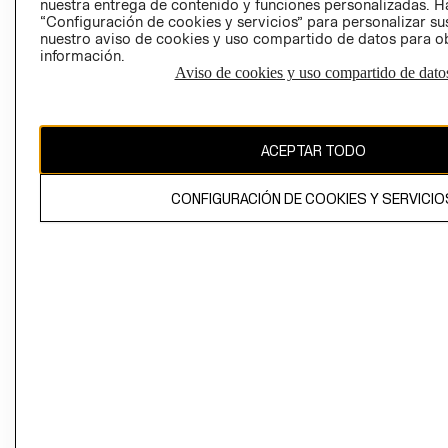
nuestra entrega de contenido y funciones personalizadas. H
“Configuración de cookies y servicios” para personalizar sus
CAMBIAR REGIÓN
nuestro aviso de cookies y uso compartido de datos para 
información.
Aviso de cookies y uso compartido de dato
El contenido de esta página web está protegido por copyright y es
propiedad de H&M Hennes & Mauritz AB
ACEPTAR TODO
CONFIGURACIÓN DE COOKIES Y SERVICIO