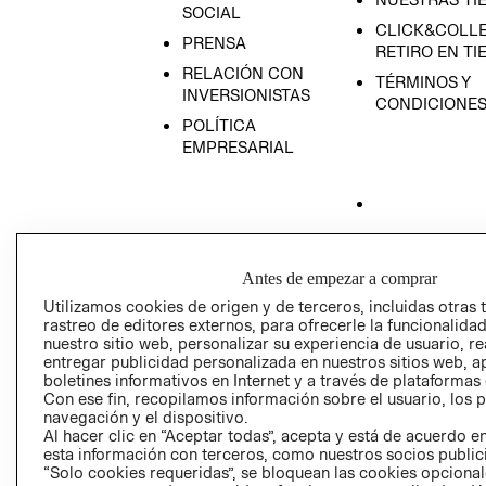
SOCIAL
CLICK&COLLE
PRENSA
RETIRO EN TI
RELACIÓN CON
TÉRMINOS Y
INVERSIONISTAS
CONDICIONE
POLÍTICA
EMPRESARIAL
AVISO DE
PRIVACIDAD
Antes de empezar a comprar
GIFT CARD
Utilizamos cookies de origen y de terceros, incluidas otras 
rastreo de editores externos, para ofrecerle la funcionalid
AVISO DE COO
nuestro sitio web, personalizar su experiencia de usuario, rea
entregar publicidad personalizada en nuestros sitios web, a
boletines informativos en Internet y a través de plataformas
Con ese fin, recopilamos información sobre el usuario, los 
navegación y el dispositivo.
Al hacer clic en “Aceptar todas”, acepta y está de acuerdo
esta información con terceros, como nuestros socios publicit
“Solo cookies requeridas”, se bloquean las cookies opcionale
Perú (S/)