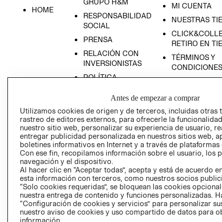
GRUPO H&M
MI CUENTA
HOME
RESPONSABILIDAD
NUESTRAS TI
SOCIAL
CLICK&COLLE
PRENSA
RETIRO EN TI
RELACIÓN CON
TÉRMINOS Y
INVERSIONISTAS
CONDICIONE
POLÍTICA
EMPRESARIAL
Antes de empezar a comprar
Utilizamos cookies de origen y de terceros, incluidas otras 
rastreo de editores externos, para ofrecerle la funcionalid
nuestro sitio web, personalizar su experiencia de usuario, rea
AVISO DE
entregar publicidad personalizada en nuestros sitios web, a
PRIVACIDAD
boletines informativos en Internet y a través de plataformas
Con ese fin, recopilamos información sobre el usuario, los 
GIFT CARD
navegación y el dispositivo.
Al hacer clic en “Aceptar todas”, acepta y está de acuerdo
AVISO DE COO
esta información con terceros, como nuestros socios publicit
“Solo cookies requeridas”, se bloquean las cookies opcionale
nuestra entrega de contenido y funciones personalizadas. H
“Configuración de cookies y servicios” para personalizar sus
nuestro aviso de cookies y uso compartido de datos para 
información.