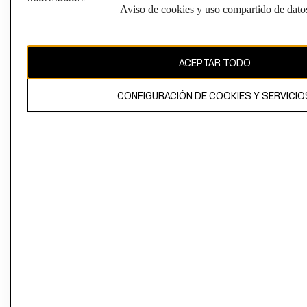
Aviso de cookies y uso compartido de dato
Perú (S/)
CAMBIAR REGIÓN
ACEPTAR TODO
CONFIGURACIÓN DE COOKIES Y SERVICIO
El contenido de esta página web está protegido por copyright y es
propiedad de H&M Hennes & Mauritz AB