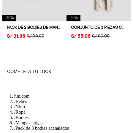
-
20
%
-
20
%
PACK DE 2 BODIES DE MANGA LARGA
CONJUNTO DE 3 PIEZAS CON FUNCIÓN EXTENSIBLE
PRICE:
S/ 31.96
PRICE:
S/ 55.96
ORIGINAL PRICE:
S/ 39.95
ORIGINAL PRICE:
S/ 69.95
COMPLETA TU LOOK
hm.com
/
Bebes
/
Nino
/
Ropa
/
Bodies
/
Mangas largas
/
Pack de 3 bodies acanalados