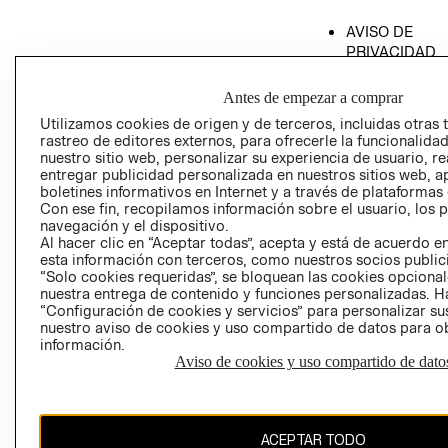
AVISO DE
PRIVACIDAD
GIFT CARD
Antes de empezar a comprar
AVISO DE COO
Utilizamos cookies de origen y de terceros, incluidas otras 
rastreo de editores externos, para ofrecerle la funcionalid
nuestro sitio web, personalizar su experiencia de usuario, rea
entregar publicidad personalizada en nuestros sitios web, a
boletines informativos en Internet y a través de plataformas
Con ese fin, recopilamos información sobre el usuario, los 
navegación y el dispositivo.
Al hacer clic en “Aceptar todas”, acepta y está de acuerdo
Perú (S/)
esta información con terceros, como nuestros socios publicit
“Solo cookies requeridas”, se bloquean las cookies opcionale
CAMBIAR REGIÓN
nuestra entrega de contenido y funciones personalizadas. H
“Configuración de cookies y servicios” para personalizar sus
nuestro aviso de cookies y uso compartido de datos para 
información.
Aviso de cookies y uso compartido de dato
El contenido de esta página web está protegido por copyright y es
propiedad de H&M Hennes & Mauritz AB
ACEPTAR TODO