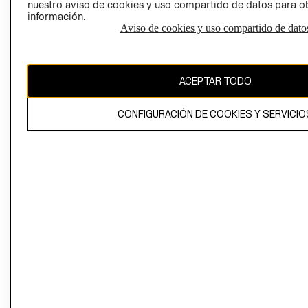
nuestro aviso de cookies y uso compartido de datos para 
información.
Aviso de cookies y uso compartido de dato
El contenido de esta página web está protegido por copyright y es
propiedad de H&M Hennes & Mauritz AB
ACEPTAR TODO
CONFIGURACIÓN DE COOKIES Y SERVICIO