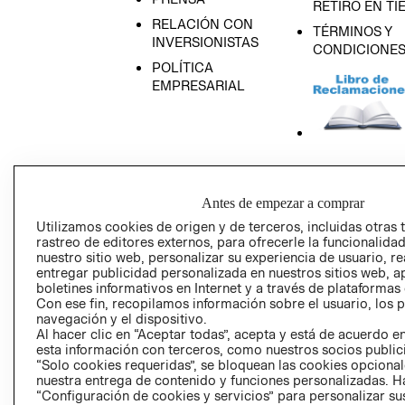
RETIRO EN TI
RELACIÓN CON
TÉRMINOS Y
INVERSIONISTAS
CONDICIONE
POLÍTICA
EMPRESARIAL
AVISO DE
PRIVACIDAD
Antes de empezar a comprar
GIFT CARD
Utilizamos cookies de origen y de terceros, incluidas otras 
AVISO DE COO
rastreo de editores externos, para ofrecerle la funcionalid
nuestro sitio web, personalizar su experiencia de usuario, rea
entregar publicidad personalizada en nuestros sitios web, a
boletines informativos en Internet y a través de plataformas
Con ese fin, recopilamos información sobre el usuario, los 
navegación y el dispositivo.
Al hacer clic en “Aceptar todas”, acepta y está de acuerdo
esta información con terceros, como nuestros socios publicit
“Solo cookies requeridas”, se bloquean las cookies opcionale
Perú (S/)
nuestra entrega de contenido y funciones personalizadas. H
“Configuración de cookies y servicios” para personalizar sus
CAMBIAR REGIÓN