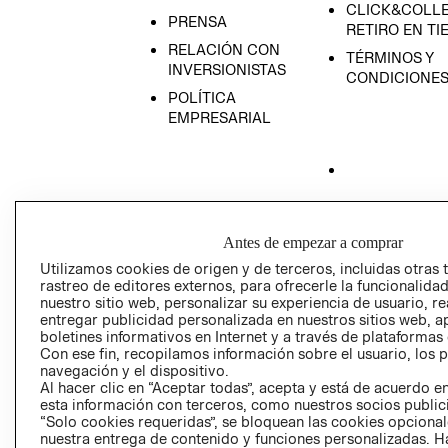
CLICK&COLLE
PRENSA
RETIRO EN TI
RELACIÓN CON
TÉRMINOS Y
INVERSIONISTAS
CONDICIONE
POLÍTICA
EMPRESARIAL
AVISO DE
PRIVACIDAD
Antes de empezar a comprar
GIFT CARD
Utilizamos cookies de origen y de terceros, incluidas otras 
rastreo de editores externos, para ofrecerle la funcionalid
AVISO DE COO
nuestro sitio web, personalizar su experiencia de usuario, rea
entregar publicidad personalizada en nuestros sitios web, a
boletines informativos en Internet y a través de plataformas
Con ese fin, recopilamos información sobre el usuario, los 
navegación y el dispositivo.
Al hacer clic en “Aceptar todas”, acepta y está de acuerdo
esta información con terceros, como nuestros socios publicit
“Solo cookies requeridas”, se bloquean las cookies opcionale
Perú (S/)
nuestra entrega de contenido y funciones personalizadas. H