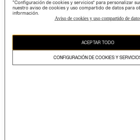
“Configuración de cookies y servicios” para personalizar sus
CAMBIAR REGIÓN
nuestro aviso de cookies y uso compartido de datos para 
información.
Aviso de cookies y uso compartido de dato
El contenido de esta página web está protegido por copyright y es
propiedad de H&M Hennes & Mauritz AB
ACEPTAR TODO
CONFIGURACIÓN DE COOKIES Y SERVICIO