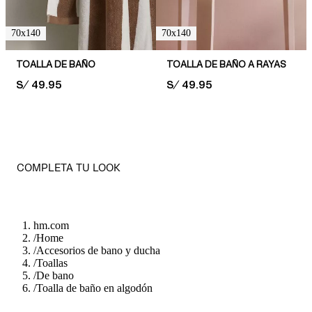
70x140
70x140
TOALLA DE BAÑO
TOALLA DE BAÑO A RAYAS
PRICE:
S/ 49.95
PRICE:
S/ 49.95
COMPLETA TU LOOK
hm.com
/
Home
/
Accesorios de bano y ducha
/
Toallas
/
De bano
/
Toalla de baño en algodón