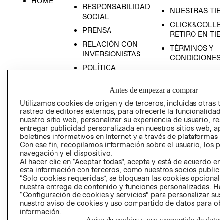
HOME
RESPONSABILIDAD
NUESTRAS TI
SOCIAL
CLICK&COLLE
PRENSA
RETIRO EN TI
RELACIÓN CON
TÉRMINOS Y
INVERSIONISTAS
CONDICIONE
POLÍTICA
EMPRESARIAL
Antes de empezar a comprar
Utilizamos cookies de origen y de terceros, incluidas otras 
rastreo de editores externos, para ofrecerle la funcionalid
nuestro sitio web, personalizar su experiencia de usuario, rea
AVISO DE
entregar publicidad personalizada en nuestros sitios web, a
PRIVACIDAD
boletines informativos en Internet y a través de plataformas
Con ese fin, recopilamos información sobre el usuario, los 
GIFT CARD
navegación y el dispositivo.
Al hacer clic en “Aceptar todas”, acepta y está de acuerdo
AVISO DE COO
esta información con terceros, como nuestros socios publicit
“Solo cookies requeridas”, se bloquean las cookies opcionale
nuestra entrega de contenido y funciones personalizadas. H
“Configuración de cookies y servicios” para personalizar sus
nuestro aviso de cookies y uso compartido de datos para 
información.
Aviso de cookies y uso compartido de dato