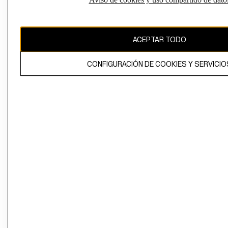
Perú (S/)
CAMBIAR REGIÓN
ACEPTAR TODO
CONFIGURACIÓN DE COOKIES Y SERVICIO
El contenido de esta página web está protegido por copyright y es
propiedad de H&M Hennes & Mauritz AB