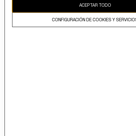
ACEPTAR TODO
CONFIGURACIÓN DE COOKIES Y SERVICIO
El contenido de esta página web está protegido por copyright y es
propiedad de H&M Hennes & Mauritz AB