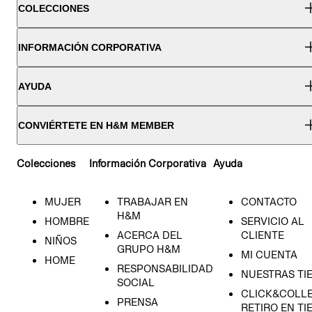
COLECCIONES
INFORMACIÓN CORPORATIVA
AYUDA
CONVIÉRTETE EN H&M MEMBER
Colecciones
Información Corporativa
Ayuda
MUJER
TRABAJAR EN
CONTACTO
H&M
HOMBRE
SERVICIO AL
ACERCA DEL
CLIENTE
NIÑOS
GRUPO H&M
MI CUENTA
HOME
RESPONSABILIDAD
NUESTRAS TI
SOCIAL
CLICK&COLLE
PRENSA
RETIRO EN TI