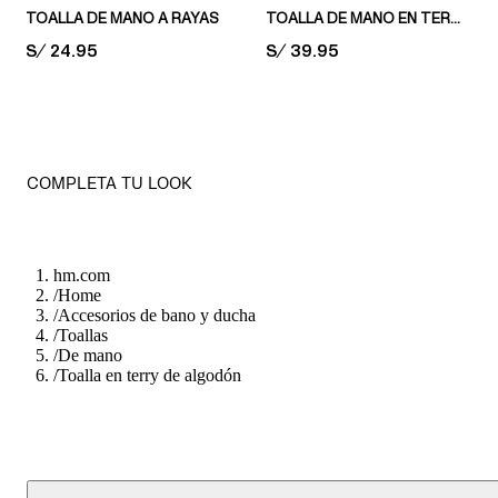
TOALLA DE MANO A RAYAS
TOALLA DE MANO EN TERRY SUAVE
PRICE:
S/ 24.95
PRICE:
S/ 39.95
COMPLETA TU LOOK
hm.com
/
Home
/
Accesorios de bano y ducha
/
Toallas
/
De mano
/
Toalla en terry de algodón