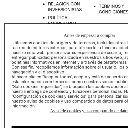
RELACIÓN CON
TÉRMINOS Y
INVERSIONISTAS
CONDICIONE
POLÍTICA
EMPRESARIAL
Antes de empezar a comprar
Utilizamos cookies de origen y de terceros, incluidas otras 
rastreo de editores externos, para ofrecerle la funcionalid
AVISO DE
nuestro sitio web, personalizar su experiencia de usuario, rea
PRIVACIDAD
entregar publicidad personalizada en nuestros sitios web, a
boletines informativos en Internet y a través de plataformas
GIFT CARD
Con ese fin, recopilamos información sobre el usuario, los 
navegación y el dispositivo.
AVISO DE COO
Al hacer clic en “Aceptar todas”, acepta y está de acuerdo
esta información con terceros, como nuestros socios publicit
“Solo cookies requeridas”, se bloquean las cookies opcionale
nuestra entrega de contenido y funciones personalizadas. H
“Configuración de cookies y servicios” para personalizar sus
nuestro aviso de cookies y uso compartido de datos para 
información.
Aviso de cookies y uso compartido de dato
Perú (S/)
CAMBIAR REGIÓN