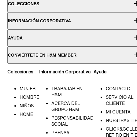
COLECCIONES
INFORMACIÓN CORPORATIVA
AYUDA
CONVIÉRTETE EN H&M MEMBER
Colecciones
Información Corporativa
Ayuda
MUJER
TRABAJAR EN
CONTACTO
H&M
HOMBRE
SERVICIO AL
ACERCA DEL
CLIENTE
NIÑOS
GRUPO H&M
MI CUENTA
HOME
RESPONSABILIDAD
NUESTRAS TI
SOCIAL
CLICK&COLLE
PRENSA
RETIRO EN TI