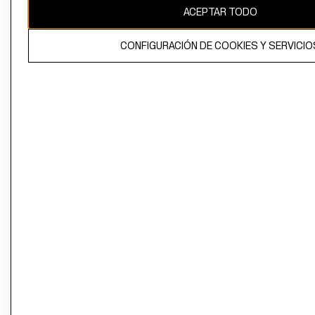
ACEPTAR TODO
CONFIGURACIÓN DE COOKIES Y SERVICIO
El contenido de esta página web está protegido por copyright y es
propiedad de H&M Hennes & Mauritz AB