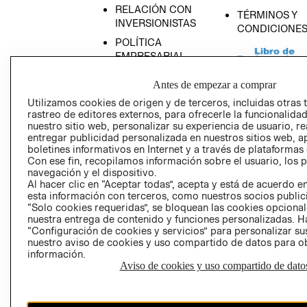
RELACIÓN CON
TÉRMINOS Y
INVERSIONISTAS
CONDICIONE
POLÍTICA
EMPRESARIAL
Antes de empezar a comprar
Utilizamos cookies de origen y de terceros, incluidas otras 
rastreo de editores externos, para ofrecerle la funcionalid
AVISO DE
nuestro sitio web, personalizar su experiencia de usuario, rea
PRIVACIDAD
entregar publicidad personalizada en nuestros sitios web, a
boletines informativos en Internet y a través de plataformas
GIFT CARD
Con ese fin, recopilamos información sobre el usuario, los 
navegación y el dispositivo.
AVISO DE COO
Al hacer clic en “Aceptar todas”, acepta y está de acuerdo
esta información con terceros, como nuestros socios publicit
“Solo cookies requeridas”, se bloquean las cookies opcionale
nuestra entrega de contenido y funciones personalizadas. H
“Configuración de cookies y servicios” para personalizar sus
nuestro aviso de cookies y uso compartido de datos para 
información.
Aviso de cookies y uso compartido de dato
Perú (S/)
CAMBIAR REGIÓN