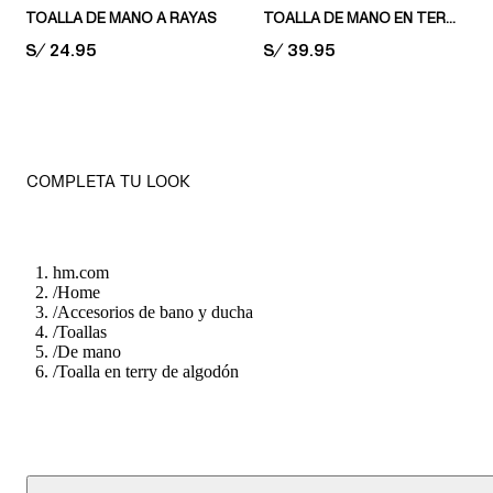
TOALLA DE MANO A RAYAS
TOALLA DE MANO EN TERRY SUAVE
PRICE:
S/ 24.95
PRICE:
S/ 39.95
COMPLETA TU LOOK
hm.com
/
Home
/
Accesorios de bano y ducha
/
Toallas
/
De mano
/
Toalla en terry de algodón