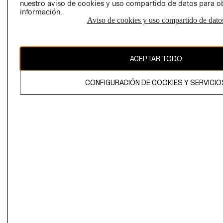
nuestro aviso de cookies y uso compartido de datos para 
información.
Aviso de cookies y uso compartido de dato
El contenido de esta página web está protegido por copyright y es
propiedad de H&M Hennes & Mauritz AB
ACEPTAR TODO
CONFIGURACIÓN DE COOKIES Y SERVICIO