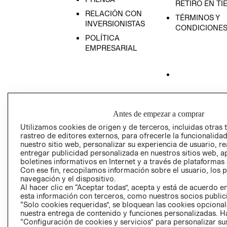
RETIRO EN TI
RELACIÓN CON
TÉRMINOS Y
INVERSIONISTAS
CONDICIONE
POLÍTICA
EMPRESARIAL
AVISO DE
PRIVACIDAD
Antes de empezar a comprar
GIFT CARD
Utilizamos cookies de origen y de terceros, incluidas otras 
AVISO DE COO
rastreo de editores externos, para ofrecerle la funcionalid
nuestro sitio web, personalizar su experiencia de usuario, rea
entregar publicidad personalizada en nuestros sitios web, a
boletines informativos en Internet y a través de plataformas
Con ese fin, recopilamos información sobre el usuario, los 
navegación y el dispositivo.
Al hacer clic en “Aceptar todas”, acepta y está de acuerdo
esta información con terceros, como nuestros socios publicit
“Solo cookies requeridas”, se bloquean las cookies opcionale
Perú (S/)
nuestra entrega de contenido y funciones personalizadas. H
“Configuración de cookies y servicios” para personalizar sus
CAMBIAR REGIÓN