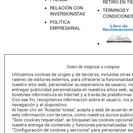
RETIRO EN TI
RELACIÓN CON
TÉRMINOS Y
INVERSIONISTAS
CONDICIONE
POLÍTICA
EMPRESARIAL
AVISO DE
PRIVACIDAD
Antes de empezar a comprar
GIFT CARD
Utilizamos cookies de origen y de terceros, incluidas otras 
AVISO DE COO
rastreo de editores externos, para ofrecerle la funcionalid
nuestro sitio web, personalizar su experiencia de usuario, rea
entregar publicidad personalizada en nuestros sitios web, a
boletines informativos en Internet y a través de plataformas
Con ese fin, recopilamos información sobre el usuario, los 
navegación y el dispositivo.
Al hacer clic en “Aceptar todas”, acepta y está de acuerdo
esta información con terceros, como nuestros socios publicit
“Solo cookies requeridas”, se bloquean las cookies opcionale
Perú (S/)
nuestra entrega de contenido y funciones personalizadas. H
“Configuración de cookies y servicios” para personalizar sus
CAMBIAR REGIÓN