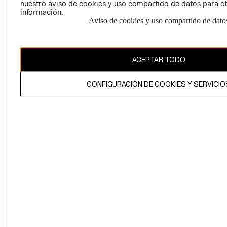
nuestro aviso de cookies y uso compartido de datos para 
información.
Aviso de cookies y uso compartido de dato
El contenido de esta página web está protegido por copyright y es
propiedad de H&M Hennes & Mauritz AB
ACEPTAR TODO
CONFIGURACIÓN DE COOKIES Y SERVICIO