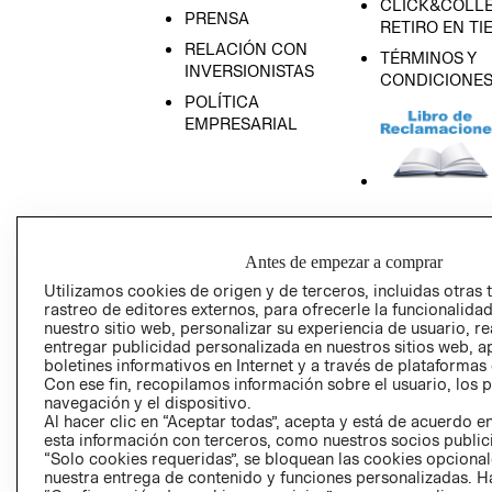
CLICK&COLLE
PRENSA
RETIRO EN TI
RELACIÓN CON
TÉRMINOS Y
INVERSIONISTAS
CONDICIONE
POLÍTICA
EMPRESARIAL
AVISO DE
PRIVACIDAD
Antes de empezar a comprar
GIFT CARD
Utilizamos cookies de origen y de terceros, incluidas otras 
rastreo de editores externos, para ofrecerle la funcionalid
AVISO DE COO
nuestro sitio web, personalizar su experiencia de usuario, rea
entregar publicidad personalizada en nuestros sitios web, a
boletines informativos en Internet y a través de plataformas
Con ese fin, recopilamos información sobre el usuario, los 
navegación y el dispositivo.
Al hacer clic en “Aceptar todas”, acepta y está de acuerdo
esta información con terceros, como nuestros socios publicit
“Solo cookies requeridas”, se bloquean las cookies opcionale
Perú (S/)
nuestra entrega de contenido y funciones personalizadas. H