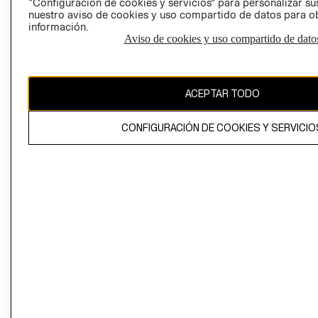
“Configuración de cookies y servicios” para personalizar sus
CAMBIAR REGIÓN
nuestro aviso de cookies y uso compartido de datos para 
información.
Aviso de cookies y uso compartido de dato
El contenido de esta página web está protegido por copyright y es
propiedad de H&M Hennes & Mauritz AB
ACEPTAR TODO
CONFIGURACIÓN DE COOKIES Y SERVICIO