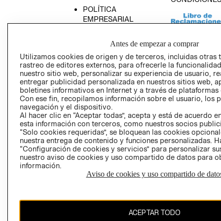
POLÍTICA
EMPRESARIAL
Antes de empezar a comprar
Utilizamos cookies de origen y de terceros, incluidas otras 
rastreo de editores externos, para ofrecerle la funcionalid
AVISO DE
nuestro sitio web, personalizar su experiencia de usuario, rea
PRIVACIDAD
entregar publicidad personalizada en nuestros sitios web, a
GIFT CARD
boletines informativos en Internet y a través de plataformas
Con ese fin, recopilamos información sobre el usuario, los 
AVISO DE COO
navegación y el dispositivo.
Al hacer clic en “Aceptar todas”, acepta y está de acuerdo
esta información con terceros, como nuestros socios publicit
“Solo cookies requeridas”, se bloquean las cookies opcionale
nuestra entrega de contenido y funciones personalizadas. H
“Configuración de cookies y servicios” para personalizar sus
nuestro aviso de cookies y uso compartido de datos para 
información.
Perú (S/)
Aviso de cookies y uso compartido de dato
CAMBIAR REGIÓN
ACEPTAR TODO