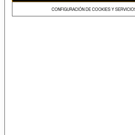
El contenido de esta página web está protegido por copyright y es
CONFIGURACIÓN DE COOKIES Y SERVICIO
propiedad de H&M Hennes & Mauritz AB