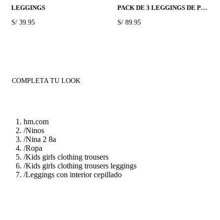
LEGGINGS
PACK DE 3 LEGGINGS DE PUNTO CON INTERIOR CEPILLADO
PRICE:
S/ 39.95
PRICE:
S/ 89.95
COMPLETA TU LOOK
hm.com
/
Ninos
/
Nina 2 8a
/
Ropa
/
Kids girls clothing trousers
/
Kids girls clothing trousers leggings
/
Leggings con interior cepillado