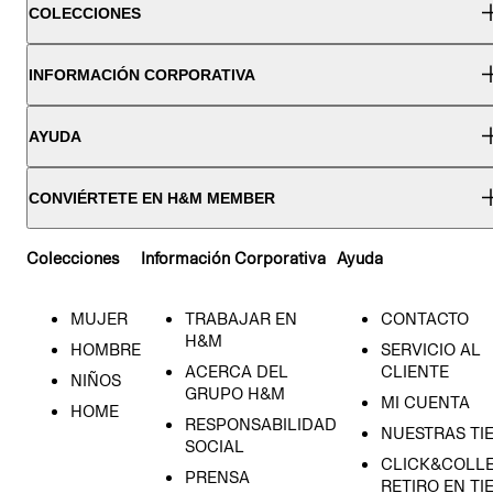
COLECCIONES
INFORMACIÓN CORPORATIVA
AYUDA
CONVIÉRTETE EN H&M MEMBER
Colecciones
Información Corporativa
Ayuda
MUJER
TRABAJAR EN
CONTACTO
H&M
HOMBRE
SERVICIO AL
ACERCA DEL
CLIENTE
NIÑOS
GRUPO H&M
MI CUENTA
HOME
RESPONSABILIDAD
NUESTRAS TI
SOCIAL
CLICK&COLLE
PRENSA
RETIRO EN TI