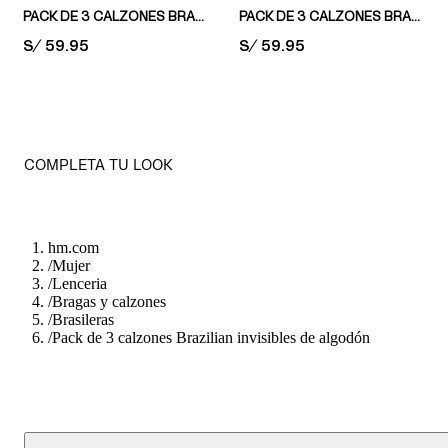
PACK DE 3 CALZONES BRAZILIAN DE ALGODÓN Y ENCAJE
PACK DE 3 CALZONES BRAZILIAN EFECTO INVISIBLE
PRICE:
S/ 59.95
PRICE:
S/ 59.95
COMPLETA TU LOOK
hm.com
/
Mujer
/
Lenceria
/
Bragas y calzones
/
Brasileras
/
Pack de 3 calzones Brazilian invisibles de algodón