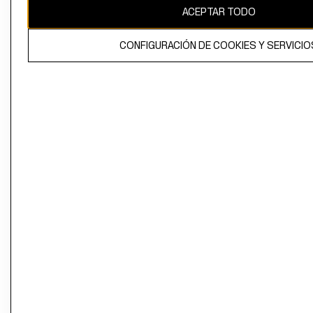
ACEPTAR TODO
CONFIGURACIÓN DE COOKIES Y SERVICIO
El contenido de esta página web está protegido por copyright y es
propiedad de H&M Hennes & Mauritz AB