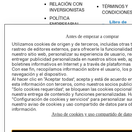
RELACIÓN CON
TÉRMINOS Y
INVERSIONISTAS
CONDICIONE
POLÍTICA
EMPRESARIAL
Antes de empezar a comprar
Utilizamos cookies de origen y de terceros, incluidas otras 
rastreo de editores externos, para ofrecerle la funcionalid
AVISO DE
nuestro sitio web, personalizar su experiencia de usuario, rea
PRIVACIDAD
entregar publicidad personalizada en nuestros sitios web, a
boletines informativos en Internet y a través de plataformas
GIFT CARD
Con ese fin, recopilamos información sobre el usuario, los 
navegación y el dispositivo.
AVISO DE COO
Al hacer clic en “Aceptar todas”, acepta y está de acuerdo
esta información con terceros, como nuestros socios publicit
“Solo cookies requeridas”, se bloquean las cookies opcionale
nuestra entrega de contenido y funciones personalizadas. H
“Configuración de cookies y servicios” para personalizar sus
nuestro aviso de cookies y uso compartido de datos para 
información.
Aviso de cookies y uso compartido de dato
Perú (S/)
CAMBIAR REGIÓN