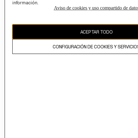
información.
Aviso de cookies y uso compartido de dato
El contenido de esta página web está protegido por copyright y es
propiedad de H&M Hennes & Mauritz AB
ACEPTAR TODO
CONFIGURACIÓN DE COOKIES Y SERVICIO