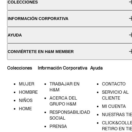
COLECCIONES
INFORMACIÓN CORPORATIVA
AYUDA
CONVIÉRTETE EN H&M MEMBER
Colecciones
Información Corporativa
Ayuda
MUJER
TRABAJAR EN
CONTACTO
H&M
HOMBRE
SERVICIO AL
ACERCA DEL
CLIENTE
NIÑOS
GRUPO H&M
MI CUENTA
HOME
RESPONSABILIDAD
NUESTRAS TI
SOCIAL
CLICK&COLLE
PRENSA
RETIRO EN TI