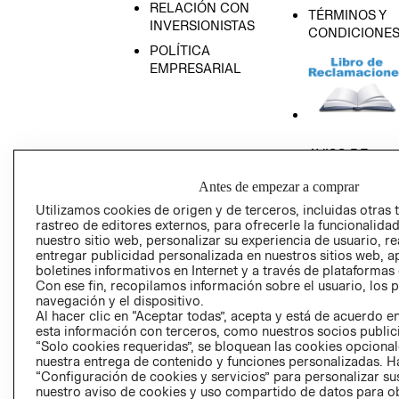
RELACIÓN CON
TÉRMINOS Y
INVERSIONISTAS
CONDICIONE
POLÍTICA
EMPRESARIAL
AVISO DE
PRIVACIDAD
Antes de empezar a comprar
GIFT CARD
Utilizamos cookies de origen y de terceros, incluidas otras 
AVISO DE COO
rastreo de editores externos, para ofrecerle la funcionalid
nuestro sitio web, personalizar su experiencia de usuario, rea
entregar publicidad personalizada en nuestros sitios web, a
boletines informativos en Internet y a través de plataformas
Con ese fin, recopilamos información sobre el usuario, los 
navegación y el dispositivo.
Al hacer clic en “Aceptar todas”, acepta y está de acuerdo
esta información con terceros, como nuestros socios publicit
Perú (S/)
“Solo cookies requeridas”, se bloquean las cookies opcionale
nuestra entrega de contenido y funciones personalizadas. H
“Configuración de cookies y servicios” para personalizar sus
CAMBIAR REGIÓN
nuestro aviso de cookies y uso compartido de datos para 