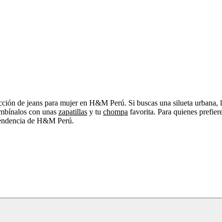
lección de jeans para mujer en H&M Perú. Si buscas una silueta urbana, l
 combínalos con unas
zapatillas
y tu
chompa
favorita. Para quienes prefier
n tendencia de H&M Perú.