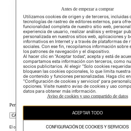
Antes de empezar a comprar
Utilizamos cookies de origen y de terceros, incluidas 
tecnologías de rastreo de editores externos, para ofre
funcionalidad completa de nuestro sitio web, personal
experiencia de usuario, realizar análisis y entregar pu
personalizada en nuestros sitios web, aplicaciones y b
informativos en Internet y a través de plataformas de 
sociales. Con ese fin, recopilamos información sobre e
los patrones de navegación y el dispositivo.
Al hacer clic en “Aceptar todas”, acepta y está de acu
compartamos esta información con terceros, como nu
socios publicitarios. Al elegir “Solo cookies requeridas
bloquean las cookies opcionales, lo que limita nuestra
de contenido y funciones personalizadas. Haga clic en
“Configuración de cookies y servicios” para personali
opciones. Visite nuestro aviso de cookies y uso comp
datos para obtener más información.
Aviso de cookies y uso compartido de datos
Perú (S/)
ACEPTAR TODO
CAMBIAR REGIÓN
CONFIGURACIÓN DE COOKIES Y SERVICIOS
El contenido de esta página web está protegido por copyright y es pr