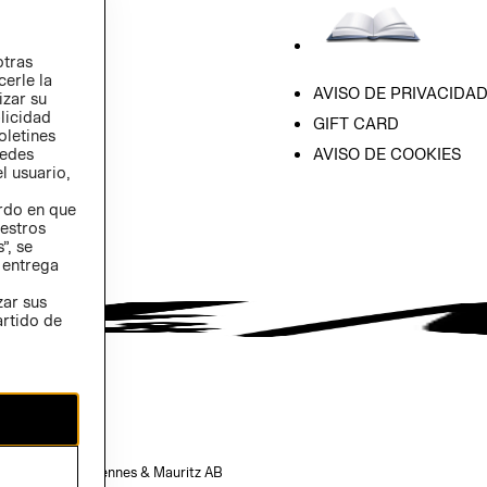
otras
cerle la
AVISO DE PRIVACIDA
izar su
blicidad
GIFT CARD
oletines
AVISO DE COOKIES
redes
l usuario,
erdo en que
estros
”, se
 entrega
zar sus
artido de
opiedad de H&M Hennes & Mauritz AB