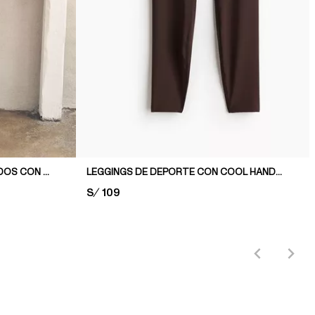
LEGGINGS DE YOGA ACAMPANADOS CON SOFTMOVE™
LEGGINGS DE DEPORTE CON COOL HANDFEEL DRYMOVE™
PRICE:
S/ 109