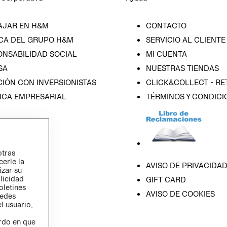
AJAR EN H&M
CONTACTO
CA DEL GRUPO H&M
SERVICIO AL CLIENTE
ONSABILIDAD SOCIAL
MI CUENTA
SA
NUESTRAS TIENDAS
IÓN CON INVERSIONISTAS
CLICK&COLLECT - RE
ICA EMPRESARIAL
TÉRMINOS Y CONDICI
otras
cerle la
AVISO DE PRIVACIDA
izar su
blicidad
GIFT CARD
oletines
AVISO DE COOKIES
redes
l usuario,
erdo en que