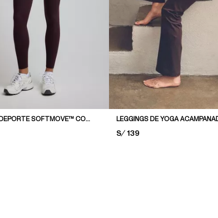
LEGGINGS DE DEPORTE SOFTMOVE™ CON BOLSILLOS
PRICE:
S/ 139