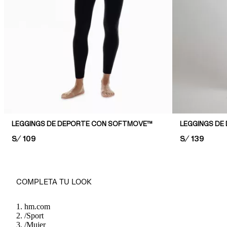
LEGGINGS DE DEPORTE CON SOFTMOVE™
PRICE:
S/ 109
PRICE:
S/ 139
COMPLETA TU LOOK
hm.com
/
Sport
/
Mujer