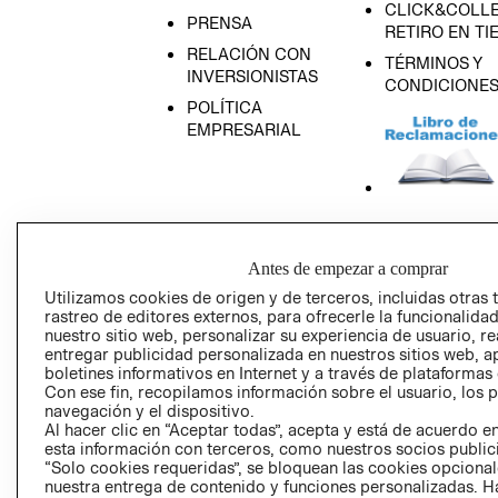
CLICK&COLLE
PRENSA
RETIRO EN TI
RELACIÓN CON
TÉRMINOS Y
INVERSIONISTAS
CONDICIONE
POLÍTICA
EMPRESARIAL
AVISO DE
PRIVACIDAD
Antes de empezar a comprar
GIFT CARD
Utilizamos cookies de origen y de terceros, incluidas otras 
rastreo de editores externos, para ofrecerle la funcionalid
AVISO DE COO
nuestro sitio web, personalizar su experiencia de usuario, rea
entregar publicidad personalizada en nuestros sitios web, a
boletines informativos en Internet y a través de plataformas
Con ese fin, recopilamos información sobre el usuario, los 
navegación y el dispositivo.
Al hacer clic en “Aceptar todas”, acepta y está de acuerdo
esta información con terceros, como nuestros socios publicit
“Solo cookies requeridas”, se bloquean las cookies opcionale
Perú (S/)
nuestra entrega de contenido y funciones personalizadas. H