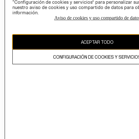
“Configuración de cookies y servicios” para personalizar sus
CAMBIAR REGIÓN
nuestro aviso de cookies y uso compartido de datos para 
información.
Aviso de cookies y uso compartido de dato
El contenido de esta página web está protegido por copyright y es
propiedad de H&M Hennes & Mauritz AB
ACEPTAR TODO
CONFIGURACIÓN DE COOKIES Y SERVICIO