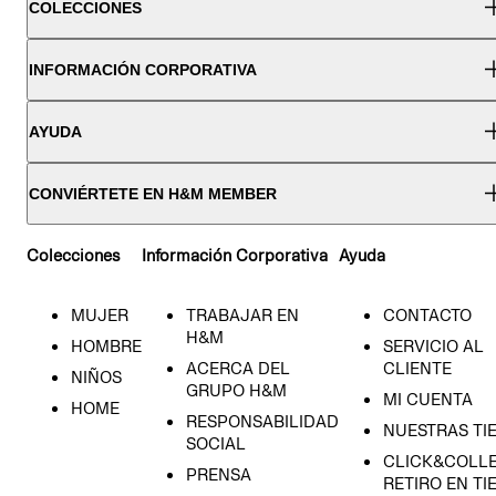
COLECCIONES
INFORMACIÓN CORPORATIVA
AYUDA
CONVIÉRTETE EN H&M MEMBER
Colecciones
Información Corporativa
Ayuda
MUJER
TRABAJAR EN
CONTACTO
H&M
HOMBRE
SERVICIO AL
ACERCA DEL
CLIENTE
NIÑOS
GRUPO H&M
MI CUENTA
HOME
RESPONSABILIDAD
NUESTRAS TI
SOCIAL
CLICK&COLLE
PRENSA
RETIRO EN TI