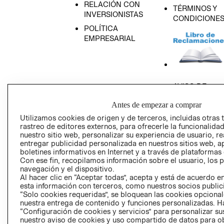
RELACIÓN CON
TÉRMINOS Y
INVERSIONISTAS
CONDICIONE
POLÍTICA
EMPRESARIAL
AVISO DE
PRIVACIDAD
Antes de empezar a comprar
GIFT CARD
Utilizamos cookies de origen y de terceros, incluidas otras 
AVISO DE COO
rastreo de editores externos, para ofrecerle la funcionalid
nuestro sitio web, personalizar su experiencia de usuario, rea
entregar publicidad personalizada en nuestros sitios web, a
boletines informativos en Internet y a través de plataformas
Con ese fin, recopilamos información sobre el usuario, los 
navegación y el dispositivo.
Al hacer clic en “Aceptar todas”, acepta y está de acuerdo
esta información con terceros, como nuestros socios publicit
Perú (S/)
“Solo cookies requeridas”, se bloquean las cookies opcionale
nuestra entrega de contenido y funciones personalizadas. H
“Configuración de cookies y servicios” para personalizar sus
CAMBIAR REGIÓN
nuestro aviso de cookies y uso compartido de datos para 