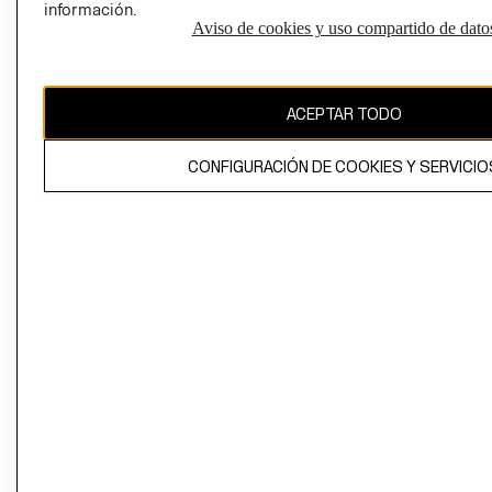
información.
Aviso de cookies y uso compartido de dato
El contenido de esta página web está protegido por copyright y es
propiedad de H&M Hennes & Mauritz AB
ACEPTAR TODO
CONFIGURACIÓN DE COOKIES Y SERVICIO