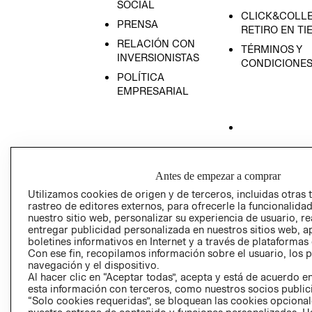
SOCIAL
CLICK&COLLE
PRENSA
RETIRO EN TI
RELACIÓN CON
TÉRMINOS Y
INVERSIONISTAS
CONDICIONE
POLÍTICA
EMPRESARIAL
AVISO DE
PRIVACIDAD
Antes de empezar a comprar
GIFT CARD
Utilizamos cookies de origen y de terceros, incluidas otras 
rastreo de editores externos, para ofrecerle la funcionalid
AVISO DE COO
nuestro sitio web, personalizar su experiencia de usuario, rea
entregar publicidad personalizada en nuestros sitios web, a
boletines informativos en Internet y a través de plataformas
Con ese fin, recopilamos información sobre el usuario, los 
navegación y el dispositivo.
Al hacer clic en “Aceptar todas”, acepta y está de acuerdo
esta información con terceros, como nuestros socios publicit
“Solo cookies requeridas”, se bloquean las cookies opcionale
Perú (S/)