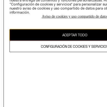
nuestra entrega de contenido y funciones personalizadas. H
“Configuración de cookies y servicios” para personalizar sus
CAMBIAR REGIÓN
nuestro aviso de cookies y uso compartido de datos para 
información.
Aviso de cookies y uso compartido de dato
El contenido de esta página web está protegido por copyright y es
propiedad de H&M Hennes & Mauritz AB
ACEPTAR TODO
CONFIGURACIÓN DE COOKIES Y SERVICIO