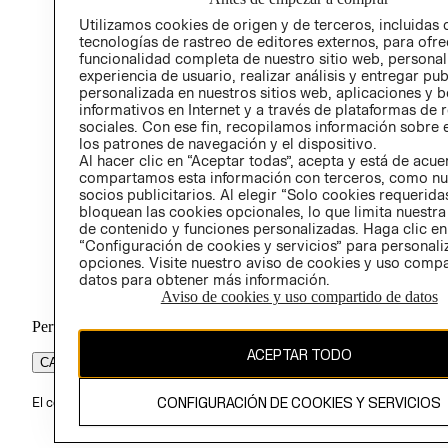
Utilizamos cookies de origen y de terceros, incluidas 
tecnologías de rastreo de editores externos, para ofre
funcionalidad completa de nuestro sitio web, personal
experiencia de usuario, realizar análisis y entregar pu
personalizada en nuestros sitios web, aplicaciones y b
informativos en Internet y a través de plataformas de 
sociales. Con ese fin, recopilamos información sobre e
los patrones de navegación y el dispositivo.
Al hacer clic en “Aceptar todas”, acepta y está de acu
compartamos esta información con terceros, como nu
socios publicitarios. Al elegir “Solo cookies requeridas
bloquean las cookies opcionales, lo que limita nuestra
de contenido y funciones personalizadas. Haga clic en
“Configuración de cookies y servicios” para personali
opciones. Visite nuestro aviso de cookies y uso comp
datos para obtener más información.
Aviso de cookies y uso compartido de datos
Perú (S/)
ACEPTAR TODO
CAMBIAR REGIÓN
CONFIGURACIÓN DE COOKIES Y SERVICIOS
El contenido de esta página web está protegido por copyright y es pr