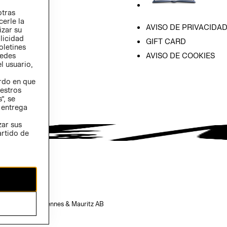
otras
cerle la
AVISO DE PRIVACIDA
izar su
blicidad
GIFT CARD
oletines
AVISO DE COOKIES
redes
l usuario,
erdo en que
estros
”, se
 entrega
zar sus
artido de
opiedad de H&M Hennes & Mauritz AB